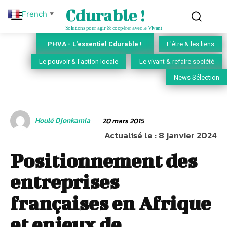
Cdurable !
French
▼
Solutions pour agir & coopérer avec le Vivant
PHVA - L'essentiel Cdurable !
L'être & les liens
Le pouvoir & l'action locale
Le vivant & refaire société
News Sélection
Houlé Djonkamla
20 mars 2015
Actualisé le :
8 janvier 2024
Positionnement des
entreprises
françaises en Afrique
et enjeux de