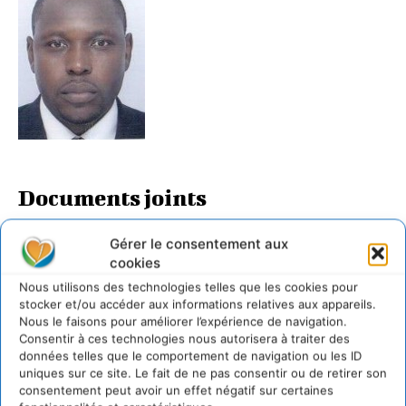
Documents joints
DD_entreprises_FR.docx
Gérer le consentement aux
cookies
https://cdurable.info/Houle-Djonkamla.html
Nous utilisons des technologies telles que les cookies pour
stocker et/ou accéder aux informations relatives aux appareils.
Nous le faisons pour améliorer l’expérience de navigation.
LAISSER UN COMMENTAIRE
Consentir à ces technologies nous autorisera à traiter des
données telles que le comportement de navigation ou les ID
uniques sur ce site. Le fait de ne pas consentir ou de retirer son
CONNECTER POUR LAISSER UN COMMENTAIRE
consentement peut avoir un effet négatif sur certaines