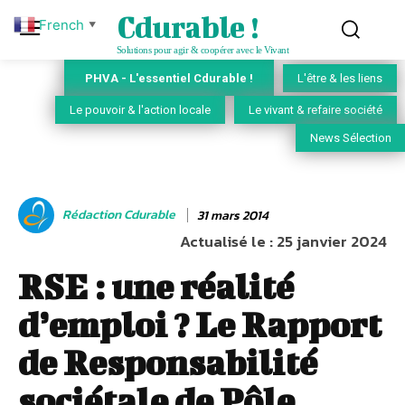
Cdurable !
French
▼
Solutions pour agir & coopérer avec le Vivant
PHVA - L'essentiel Cdurable !
L'être & les liens
Le pouvoir & l'action locale
Le vivant & refaire société
News Sélection
Rédaction Cdurable
31 mars 2014
Actualisé le :
25 janvier 2024
RSE : une réalité
d’emploi ? Le Rapport
de Responsabilité
sociétale de Pôle