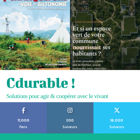
Cdurable !
Solutions pour agir & coopérer avec le vivant
11,000
200
18,000
Fans
Suiveurs
Suiveurs