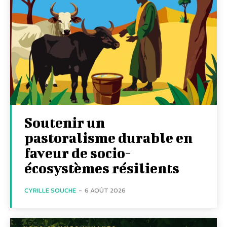
Soutenir un
pastoralisme durable en
faveur de socio-
écosystèmes résilients
CYRILLE SOUCHE
-
6 AOÛT 2026