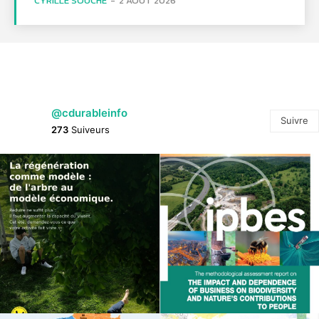
CYRILLE SOUCHE
-
2 AOÛT 2026
@cdurableinfo
Suivre
273
Suiveurs