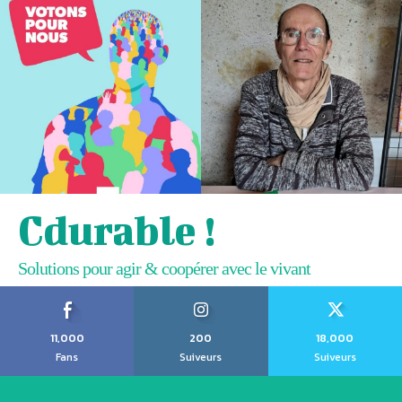
Cdurable !
Solutions pour agir & coopérer avec le vivant
11,000
200
18,000
Fans
Suiveurs
Suiveurs