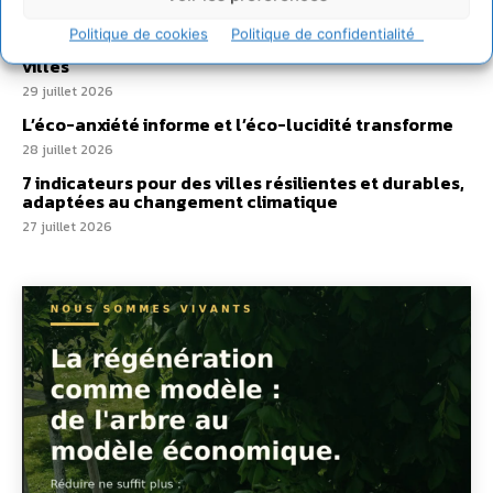
Un kit citoyen pour lever les freins au
Politique de cookies
Politique de confidentialité
développement des forêts comestibles dans nos
villes
29 juillet 2026
L’éco-anxiété informe et l’éco-lucidité transforme
28 juillet 2026
7 indicateurs pour des villes résilientes et durables,
adaptées au changement climatique
27 juillet 2026