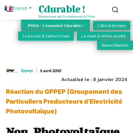
Cdurable !
French
▼
Solutions pour agir & coopérer avec le Vivant
PHVA - L'essentiel Cdurable !
L'être & les liens
Le pouvoir & l'action locale
Le vivant & refaire société
News Sélection
Gppep
5 avril 2010
Actualisé le :
8 janvier 2024
Réaction du GPPEP (Groupement des
Particuliers Producteurs d’Electricité
Photovoltaïque)
Non, Photovoltaïque