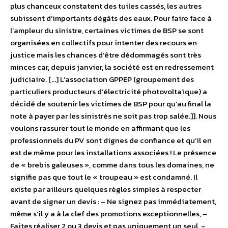
plus chanceux constatent des tuiles cassés, les autres
subissent d’importants dégâts des eaux. Pour faire face à
l’ampleur du sinistre, certaines victimes de BSP se sont
organisées en collectifs pour intenter des recours en
justice mais les chances d’être dédommagés sont très
minces car, depuis janvier, la société est en redressement
judiciaire. […] L’association GPPEP (groupement des
particuliers producteurs d’électricité photovoltaïque) a
décidé de soutenir les victimes de BSP pour qu’au final la
note à payer par les sinistrés ne soit pas trop salée.]]. Nous
voulons rassurer tout le monde en affirmant que les
professionnels du PV sont dignes de confiance et qu’il en
est de même pour les installations associées ! Le présence
de « brebis galeuses », comme dans tous les domaines, ne
signifie pas que tout le « troupeau » est condamné. Il
existe par ailleurs quelques règles simples à respecter
avant de signer un devis : – Ne signez pas immédiatement,
même s’il y a à la clef des promotions exceptionnelles, –
Faites réaliser 2 ou 3 devis et pas uniquement un seul, –