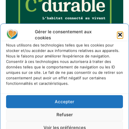
Gérer le consentement aux
cookies
Nous utilisons des technologies telles que les cookies pour
stocker et/ou accéder aux informations relatives aux appareils.
Nous le faisons pour améliorer l’expérience de navigation.
Consentir à ces technologies nous autorisera à traiter des
données telles que le comportement de navigation ou les ID
uniques sur ce site. Le fait de ne pas consentir ou de retirer son
Sur Cdurable
consentement peut avoir un effet négatif sur certaines
fonctionnalités et caractéristiques.
Comment le sol français a perdu sa mémoire
hydrique et déréglé tout le territoire (2020-2026)
Accepter
2 août 2026
Refuser
Développer notre attention aux espèces vivantes
non humaines avec les communs de Zoepolis
Voir les préférences
30 juillet 2026