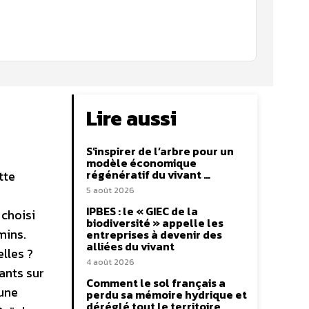
Lire aussi
S’inspirer de l’arbre pour un
modèle économique
régénératif du vivant …
tte
5 août 2026
IPBES : le « GIEC de la
 choisi
biodiversité » appelle les
mins.
entreprises à devenir des
alliées du vivant
lles ?
4 août 2026
ants sur
Comment le sol français a
’une
perdu sa mémoire hydrique et
déréglé tout le territoire