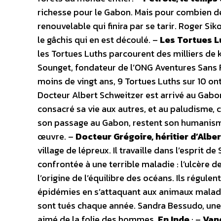
richesse pour le Gabon. Mais pour combien de
renouvelable qui finira par se tarir. Roger Si
le gâchis qui en est découlé. –
Les Tortues L
les Tortues Luths parcourent des milliers de 
Sounget, fondateur de l’ONG Aventures Sans Fr
moins de vingt ans, 9 Tortues Luths sur 10 on
Docteur Albert Schweitzer est arrivé au Gabon
consacré sa vie aux autres, et au paludisme, 
son passage au Gabon, restent son humanisme,
œuvre. –
Docteur Grégoire, héritier d’Albe
village de lépreux. Il travaille dans l’esprit d
confrontée à une terrible maladie : l’ulcère de
l’origine de l’équilibre des océans. Ils régul
épidémies en s’attaquant aux animaux malades
sont tués chaque année. Sandra Bessudo, une
aimé de la folie des hommes.
En Inde
: –
Van