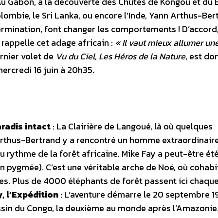
 Au Gabon, à la découverte des Chutes de Kongou et du 
olombie, le Sri Lanka, ou encore l’Inde, Yann Arthus-Ber
termination, font changer les comportements ! D’accord, 
rappelle cet adage africain :
« Il vaut mieux allumer un
rnier volet de
Vu du Ciel
,
Les Héros de la Nature
, est do
ercredi 16 juin à 20h35.
radis intact
: La Clairière de Langoué, là où quelques
rthus-Bertrand y a rencontré un homme extraordinaire
 au rythme de la forêt africaine. Mike Fay a peut-être été
 en pygmée). C’est une véritable arche de Noé, où cohabi
s. Plus de 4000 éléphants de forêt passent ici chaque
, l’Expédition
: L’aventure démarre le 20 septembre 1
assin du Congo, la deuxième au monde après l’Amazonie