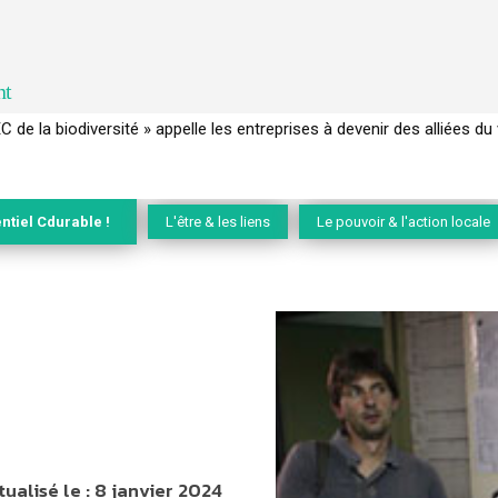
nt
 français a perdu sa mémoire hydrique et déréglé tout le territoire 
ntiel Cdurable !
L'être & les liens
Le pouvoir & l'action locale
tualisé le :
8 janvier 2024