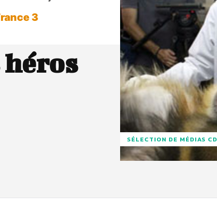
France 3
s héros
SÉLECTION DE MÉDIAS C