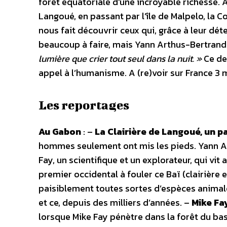
forêt équatoriale d’une incroyable richesse.
Langoué, en passant par l’île de Malpelo, la C
nous fait découvrir ceux qui, grâce à leur dé
beaucoup à faire, mais Yann Arthus-Bertrand 
lumière que crier tout seul dans la nuit. »
Ce de
appel à l’humanisme. A (re)voir sur France 3 m
Les reportages
Au Gabon
: –
La Clairière de Langoué, un pa
hommes seulement ont mis les pieds. Yann A
Fay, un scientifique et un explorateur, qui vit
premier occidental à fouler ce Baï (clairière
paisiblement toutes sortes d’espèces animale
et ce, depuis des milliers d’années. –
Mike Fay
lorsque Mike Fay pénètre dans la forêt du b