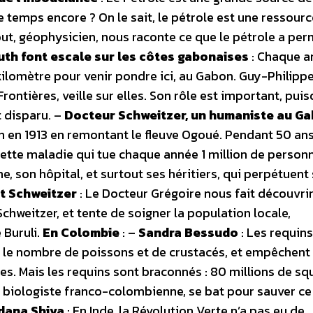
 temps encore ? On le sait, le pétrole est une ressour
kout, géophysicien, nous raconte ce que le pétrole a perm
uth font escale sur les côtes gabonaises
: Chaque a
kilomètre pour venir pondre ici, au Gabon. Guy-Philipp
ontières, veille sur elles. Son rôle est important, puis
t disparu. –
Docteur Schweitzer, un humaniste au G
 en 1913 en remontant le fleuve Ogoué. Pendant 50 ans,
cette maladie qui tue chaque année 1 million de person
 son hôpital, et surtout ses héritiers, qui perpétuent
rt Schweitzer
: Le Docteur Grégoire nous fait découvri
e Schweitzer, et tente de soigner la population locale,
 Buruli.
En Colombie
: –
Sandra Bessudo
: Les requins
ent le nombre de poissons et de crustacés, et empêchent 
. Mais les requins sont braconnés : 80 millions de sq
 biologiste franco-colombienne, se bat pour sauver ce
dana Shiva
: En Inde, la Révolution Verte n’a pas eu de