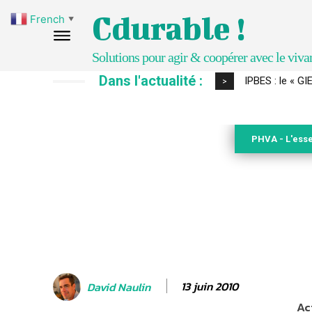
Cdurable !
French
▼
Solutions pour agir & coopérer avec le viva
Dans l'actualité :
Comment le sol
>
PHVA - L'esse
13 juin 2010
David Naulin
Ac