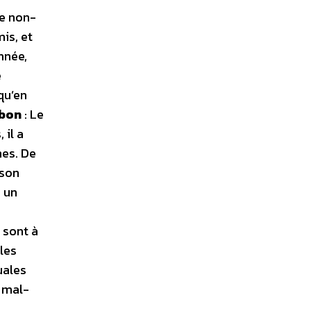
ce non-
is, et
nnée,
e
qu’en
abon
: Le
 il a
nes. De
 son
r un
 sont à
les
uales
 mal-