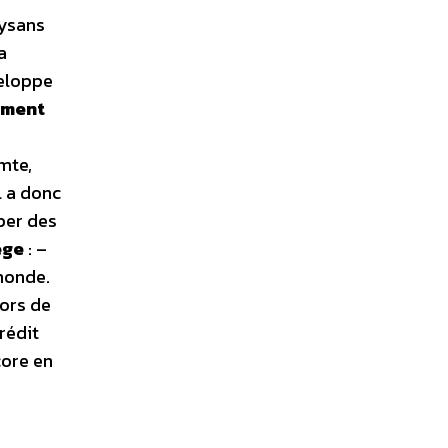
aysans
a
veloppe
ement
mte,
l a donc
pper des
ège
: –
monde.
lors de
rédit
core en