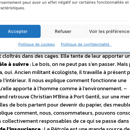
nsentement peut avoir un effet négatif sur certaines fonctionnalités et
ractéristiques.
istoire
: Au CIRMF, Bettina Sallé, vétérinaire, travaille su
actent facilement le SIV, le virus du Sida chez le singe. 
Accepter
Refuser
Voir les préférence
imates peuvent vivre avec le virus, permettra, peut-ê
Politique de cookies
Politique de confidentialité
guérir. Mais Bettina ne s’occupe pas que des mandril
nt cloîtrés dans des cages. Elle tente de leur apporter u
èle à suivre
: Le bois, on ne peut pas s’en passer. Mais
 oui. Ancien militant écologiste, il travaille à présent 
 de l’intérieur. Il nous explique comment fonctionne une
 qu’elle apporte à l’homme comme à l’environnement. –
nd retrouve Christian M’Bina à Port Gentil, sur une me
illes de bois partent pour devenir du papier, des meubl
s explique comment, nous, consommateurs, pouvons co
 collectivement responsables de ce qui se passe dans 
de l’insouciance
: Le Pétrole est une grande source de