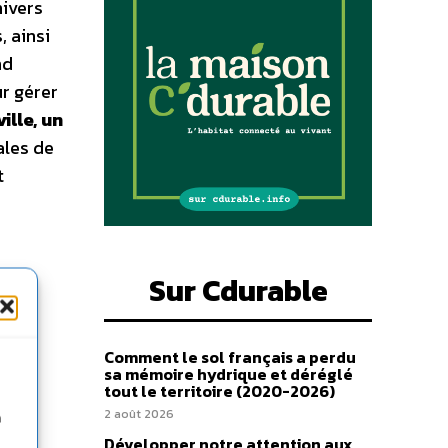
nivers
, ainsi
nd
ur gérer
ille, un
ales de
t
Sur Cdurable
Comment le sol français a perdu
sa mémoire hydrique et déréglé
tout le territoire (2020-2026)
2 août 2026
n
Développer notre attention aux