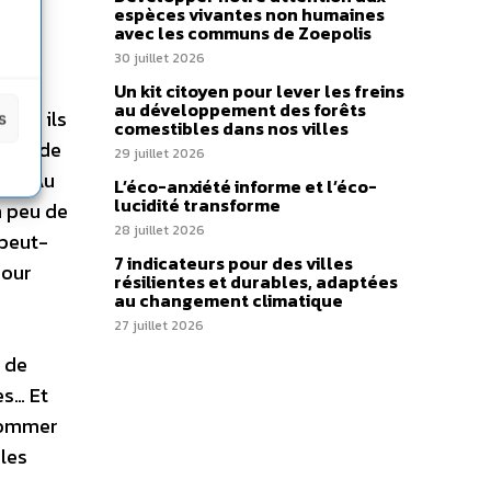
espèces vivantes non humaines
avec les communs de Zoepolis
30 juillet 2026
r les
Un kit citoyen pour lever les freins
au développement des forêts
Mais ils
s
comestibles dans nos villes
tre, de
29 juillet 2026
ls. Au
L’éco-anxiété informe et l’éco-
lucidité transforme
n peu de
28 juillet 2026
 peut-
7 indicateurs pour des villes
pour
résilientes et durables, adaptées
au changement climatique
27 juillet 2026
r de
es… Et
nsommer
les