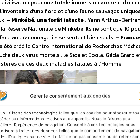
e civilisation pour une totale immersion au cœur d’un u
’inventaire d’une flore et d’une faune sauvages uniques
ux. –
Minkébé, une forêt intacte
: Yann Arthus-Bertra
la Réserve Nationale de Minkébé. Ils ne sont que 10 po
 face au braconnage, ils se sentent bien seuls. –
Francev
a été créé le Centre International de Recherches Médic
udie deux virus mortels : le Sida et Ebola. Gilda Grard e
stères de ces deux maladies fatales à l’Homme.
Gérer le consentement aux cookies
us utilisons des technologies telles que les cookies pour stocker et/ou
céder aux informations relatives aux appareils. Nous le faisons pour
éliorer l’expérience de navigation. Consentir à ces technologies nous
torisera à traiter des données telles que le comportement de navigatio
 les ID uniques sur ce site. Le fait de ne pas consentir ou de retirer son