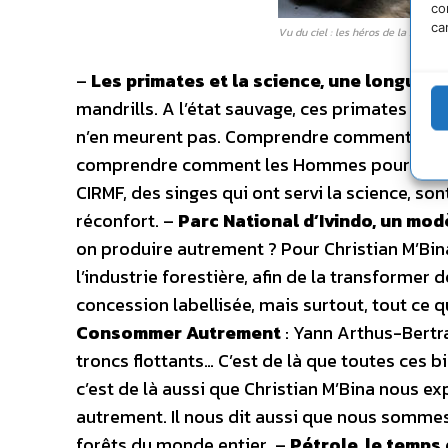
co
ca
Vu du ciel : les héros de la nature
–
Les primates et la science, une longue h
mandrills. A l’état sauvage, ces primates contr
n’en meurent pas. Comprendre comment ces pr
comprendre comment les Hommes pourront en 
CIRMF, des singes qui ont servi la science, so
réconfort. –
Parc National d’Ivindo, un mod
on produire autrement ? Pour Christian M’Bina,
l’industrie forestière, afin de la transformer
concession labellisée, mais surtout, tout ce
Consommer Autrement
: Yann Arthus-Bertra
troncs flottants… C’est de là que toutes ces b
c’est de là aussi que Christian M’Bina nou
autrement. Il nous dit aussi que nous sommes
forêts du monde entier. –
Pétrole, le temps 