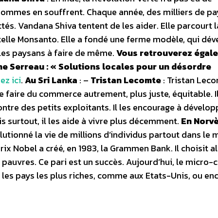
ommes en souffrent. Chaque année, des milliers de p
tés. Vandana Shiva tentent de les aider. Elle parcourt l
 telle Monsanto. Elle a fondé une ferme modèle, qui dé
 les paysans à faire de même.
Vous retrouverez égal
ne Serreau : « Solutions locales pour un désordre
ez ici
.
Au Sri Lanka
: –
Tristan Lecomte
: Tristan Leco
 faire du commerce autrement, plus juste, équitable. I
ontre des petits exploitants. Il les encourage à dévelo
is surtout, il les aide à vivre plus décemment.
En Norv
tionné la vie de millions d’individus partout dans le 
ix Nobel a créé, en 1983, la Grammen Bank. Il choisit a
 pauvres. Ce pari est un succès. Aujourd’hui, le micro-c
s les pays les plus riches, comme aux Etats-Unis, ou en