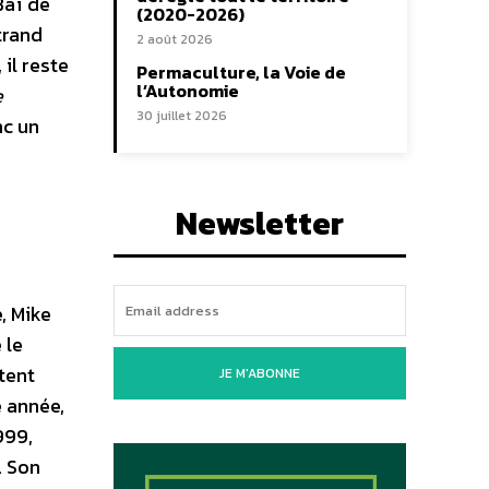
Baï de
(2020-2026)
trand
2 août 2026
il reste
Permaculture, la Voie de
l’Autonomie
e
30 juillet 2026
nc un
Newsletter
, Mike
 le
tent
JE M'ABONNE
 année,
999,
. Son