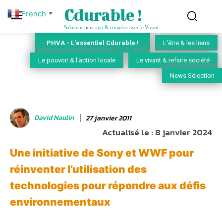
Cdurable !
French
▼
Solutions pour agir & coopérer avec le Vivant
PHVA - L'essentiel Cdurable !
L'être & les liens
Le pouvoir & l'action locale
Le vivant & refaire société
News Sélection
David Naulin
27 janvier 2011
Actualisé le :
8 janvier 2024
Une initiative de Sony et WWF pour
réinventer l’utilisation des
technologies pour répondre aux défis
environnementaux