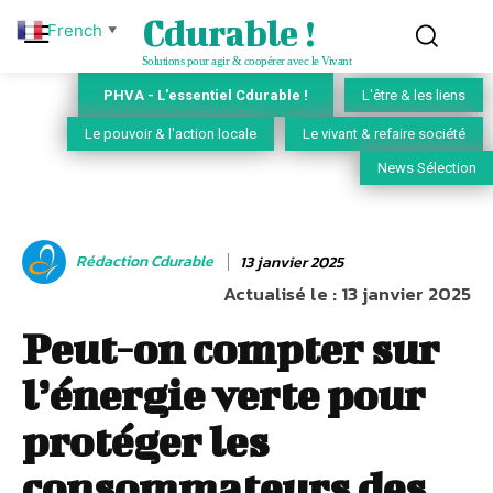
Cdurable !
French
▼
Solutions pour agir & coopérer avec le Vivant
PHVA - L'essentiel Cdurable !
L'être & les liens
Le pouvoir & l'action locale
Le vivant & refaire société
News Sélection
Rédaction Cdurable
13 janvier 2025
Actualisé le :
13 janvier 2025
Peut-on compter sur
l’énergie verte pour
protéger les
consommateurs des