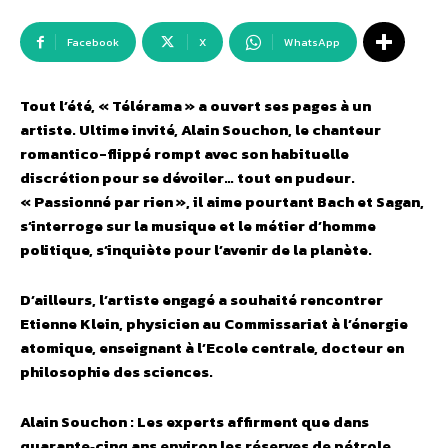
Facebook
X
WhatsApp
Tout l’été, « Télérama » a ouvert ses pages à un
artiste. Ultime invité, Alain Souchon, le chanteur
romantico-flippé rompt avec son habituelle
discrétion pour se dévoiler… tout en pudeur.
« Passionné par rien », il aime pourtant Bach et Sagan,
s’interroge sur la musique et le métier d’homme
politique, s’inquiète pour l’avenir de la planète.
D’ailleurs, l’artiste engagé a souhaité rencontrer
Etienne Klein, physicien au Commissariat à l’énergie
atomique, enseignant à l’Ecole centrale, docteur en
philosophie des sciences.
Alain Souchon : Les experts affirment que dans
quarante‑cinq ans environ les réserves de pétrole