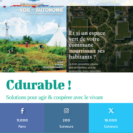
Cdurable !
Solutions pour agir & coopérer avec le vivant
11,000
200
18,000
Fans
Suiveurs
Suiveurs