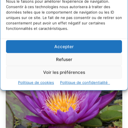
Nous le faisons pour améliorer l’expérience de navigation.
29 juillet 2026
Consentir à ces technologies nous autorisera à traiter des
données telles que le comportement de navigation ou les ID
L’éco-anxiété informe et l’éco-lucidité transforme
uniques sur ce site. Le fait de ne pas consentir ou de retirer son
28 juillet 2026
consentement peut avoir un effet négatif sur certaines
fonctionnalités et caractéristiques.
7 indicateurs pour des villes résilientes et durables,
adaptées au changement climatique
27 juillet 2026
Accepter
Refuser
Voir les préférences
Politique de cookies
Politique de confidentialité