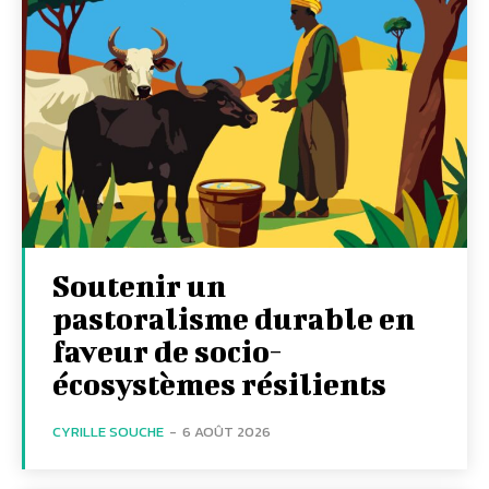
Soutenir un
pastoralisme durable en
faveur de socio-
écosystèmes résilients
CYRILLE SOUCHE
-
6 AOÛT 2026