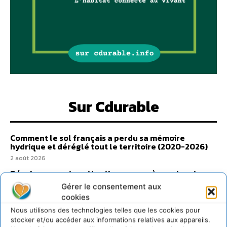
Sur Cdurable
Comment le sol français a perdu sa mémoire
hydrique et déréglé tout le territoire (2020-2026)
2 août 2026
Développer notre attention aux espèces vivantes
non humaines avec les communs de Zoepolis
Gérer le consentement aux
30 juillet 2026
cookies
Un kit citoyen pour lever les freins au
Nous utilisons des technologies telles que les cookies pour
développement des forêts comestibles dans nos
stocker et/ou accéder aux informations relatives aux appareils.
villes