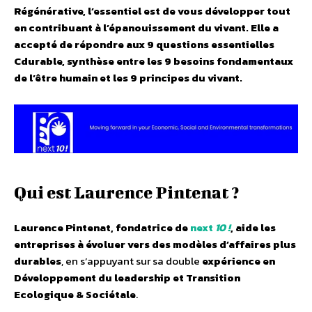
Régénérative, l’essentiel est de vous développer tout
en contribuant à l’épanouissement du vivant. Elle a
accepté de répondre aux 9 questions essentielles
Cdurable
, synthèse entre les 9 besoins fondamentaux
de l’être humain et les 9 principes du vivant.
Qui est Laurence Pintenat ?
Laurence Pintenat, fondatrice de
next
10
!
, aide les
entreprises à évoluer vers des modèles d’affaires plus
durables
, en s’appuyant sur sa double
expérience en
Développement du leadership et Transition
Ecologique & Sociétale
.