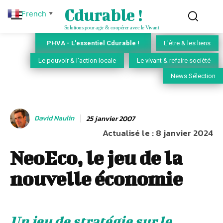
Cdurable !
French
▼
Solutions pour agir & coopérer avec le Vivant
PHVA - L'essentiel Cdurable !
L'être & les liens
Le pouvoir & l'action locale
Le vivant & refaire société
News Sélection
David Naulin
25 janvier 2007
Actualisé le :
8 janvier 2024
NeoEco, le jeu de la
nouvelle économie
Un jeu de stratégie sur le