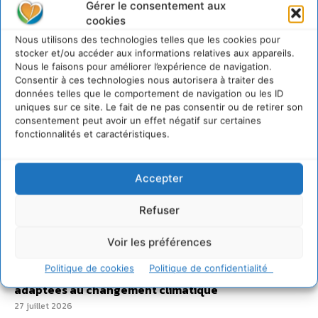
Gérer le consentement aux
cookies
Sur Cdurable
Nous utilisons des technologies telles que les cookies pour
stocker et/ou accéder aux informations relatives aux appareils.
Nous le faisons pour améliorer l’expérience de navigation.
Comment le sol français a perdu sa mémoire
Consentir à ces technologies nous autorisera à traiter des
hydrique et déréglé tout le territoire (2020-2026)
données telles que le comportement de navigation ou les ID
uniques sur ce site. Le fait de ne pas consentir ou de retirer son
2 août 2026
consentement peut avoir un effet négatif sur certaines
Développer notre attention aux espèces vivantes
fonctionnalités et caractéristiques.
non humaines avec les communs de Zoepolis
30 juillet 2026
Un kit citoyen pour lever les freins au
Accepter
développement des forêts comestibles dans nos
villes
Refuser
29 juillet 2026
L’éco-anxiété informe et l’éco-lucidité transforme
Voir les préférences
28 juillet 2026
Politique de cookies
Politique de confidentialité
7 indicateurs pour des villes résilientes et durables,
adaptées au changement climatique
27 juillet 2026