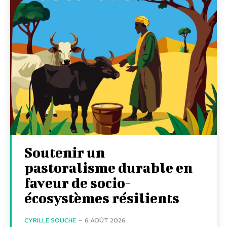
Soutenir un
pastoralisme durable en
faveur de socio-
écosystèmes résilients
CYRILLE SOUCHE
-
6 AOÛT 2026