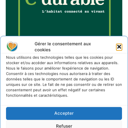
Gérer le consentement aux
cookies
Nous utilisons des technologies telles que les cookies pour
stocker et/ou accéder aux informations relatives aux appareils.
Sur Cdurable
Nous le faisons pour améliorer l’expérience de navigation.
Consentir à ces technologies nous autorisera à traiter des
données telles que le comportement de navigation ou les ID
uniques sur ce site. Le fait de ne pas consentir ou de retirer son
Comment le sol français a perdu sa mémoire
consentement peut avoir un effet négatif sur certaines
hydrique et déréglé tout le territoire (2020-2026)
fonctionnalités et caractéristiques.
2 août 2026
Développer notre attention aux espèces vivantes
non humaines avec les communs de Zoepolis
Accepter
30 juillet 2026
Refuser