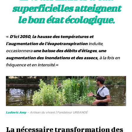
superficielles atteignent
le bon état écologique
.
«
D’ici 2050, la hausse des températures et
l’augmentation de l’évapotranspiration
induite,
occasionnera
une baisse des débits d’étiages
,
une
augmentation des inondations et des assecs,
à la fois en
fréquence et en intensité.
«
Ludovic Amy
– Artisan du vivant | Fondateur URBANOÉ
La nécessaire transformation des