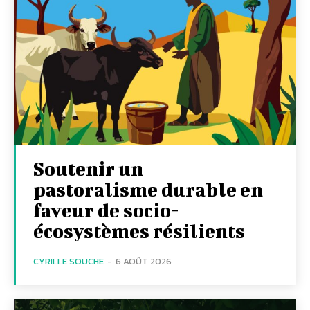
Soutenir un
pastoralisme durable en
faveur de socio-
écosystèmes résilients
CYRILLE SOUCHE
-
6 AOÛT 2026