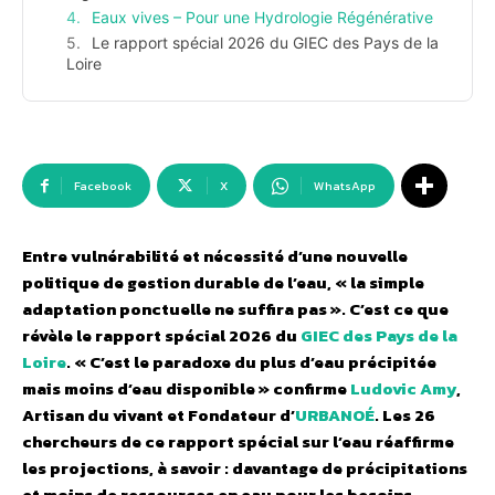
Eaux vives – Pour une Hydrologie Régénérative
Le rapport spécial 2026 du GIEC des Pays de la
Loire
Facebook
X
WhatsApp
Entre vulnérabilité et nécessité d’une nouvelle
politique de gestion durable de l’eau, « la simple
adaptation ponctuelle ne suffira pas ». C’est ce que
révèle le rapport spécial 2026 du
GIEC des Pays de la
Loire
. « C’est le paradoxe du plus d’eau précipitée
mais moins d’eau disponible » confirme
Ludovic Amy
,
Artisan du vivant et Fondateur d’
URBANOÉ
. Les 26
chercheurs de ce rapport spécial sur l’eau réaffirme
les projections, à savoir : davantage de précipitations
et moins de ressources en eau pour les besoins