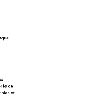
haque
us
près de
iales et