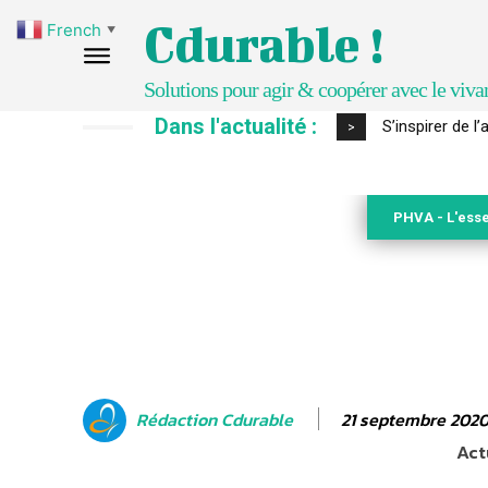
Cdurable !
French
▼
Solutions pour agir & coopérer avec le viva
Dans l'actualité :
S’inspirer de l’a
IPBES : le « GI
>
PHVA - L'esse
21 septembre 202
Rédaction Cdurable
Act