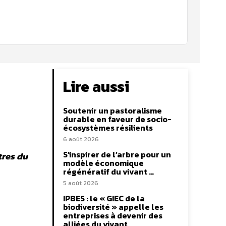
Lire aussi
Soutenir un pastoralisme
durable en faveur de socio-
écosystèmes résilients
6 août 2026
S’inspirer de l’arbre pour un
tres du
modèle économique
régénératif du vivant …
5 août 2026
IPBES : le « GIEC de la
biodiversité » appelle les
entreprises à devenir des
alliées du vivant