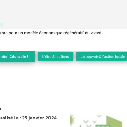
nt
rbre pour un modèle économique régénératif du vivant …
EC de la biodiversité » appelle les entreprises à devenir des alliées du 
ntiel Cdurable !
L'être & les liens
Le pouvoir & l'action locale
0
ualisé le :
25 janvier 2024