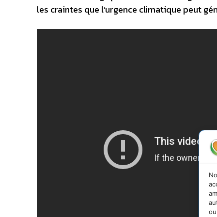
les craintes que l’urgence climatique peut gén
No
ac
am
au
ou