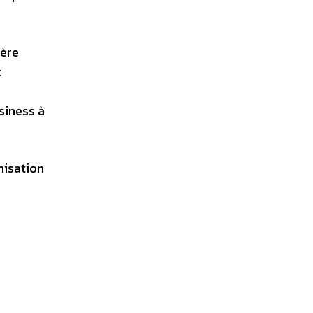
ière
t
siness à
nisation