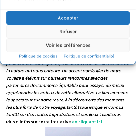
–
Des crêtes ardennaises à la Cordillère des Andes
un
Accepter
film de Fabien Ledecq.
« Après quelques années de travail,
nous décidons en couple de prendre 6 mois de pause
Refuser
carrière pour voyager. C’est l’amérique latine qui retient notre
attention avec comme principal argument la langue
Voir les préférences
espagnole (à apprendre!), et c’est à vélo que nous partons,
sans être sûr d’y arriver! De Buenos Aires à Quito, nous
Politique de cookies
Politique de confidentialité
pédalerons à notre rythme, à la découverte de l’immensité de
la nature qui nous entoure. Un accent particulier de notre
voyage a été mis sur plusieurs rencontres avec des
partenaires de commerce équitable pour essayer de mieux
appréhender les enjeux de cette alternative. Le film emmène
le spectateur sur notre route, à la découverte des moments
les plus forts de notre voyage, tantôt touristique et connus,
tantôt sur des routes improbables et des lieux insolites »
.
Plus d’infos sur cette initiative
en cliquant ici
.