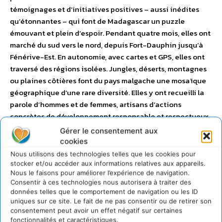
témoignages et d’initiatives positives – aussi inédites
qu’étonnantes – qui font de Madagascar un puzzle
émouvant et plein d’espoir. Pendant quatre mois, elles ont
marché du sud vers le nord, depuis Fort-Dauphin jusqu’à
Fénérive-Est. En autonomie, avec cartes et GPS, elles ont
traversé des régions isolées. Jungles, déserts, montagnes
ou plaines côtières font du pays malgache une mosaïque
géographique d’une rare diversité. Elles y ont recueilli la
parole d’hommes et de femmes, artisans d’actions
concrètes de développement responsable et respectueux.
Plus d’infos sur cette initiative
en cliquant ici
.
Gérer le consentement aux
cookies
Nous utilisons des technologies telles que les cookies pour
stocker et/ou accéder aux informations relatives aux appareils.
Nous le faisons pour améliorer l’expérience de navigation.
Consentir à ces technologies nous autorisera à traiter des
données telles que le comportement de navigation ou les ID
uniques sur ce site. Le fait de ne pas consentir ou de retirer son
consentement peut avoir un effet négatif sur certaines
Des crêtes ardennaises à la
Cordillère des Andes
fonctionnalités et caractéristiques.