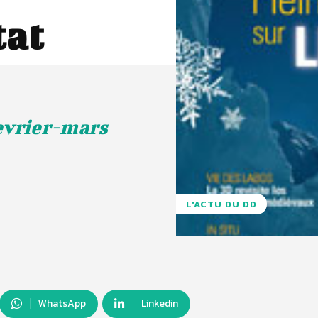
tat
fevrier-mars
L'ACTU DU DD
WhatsApp
Linkedin