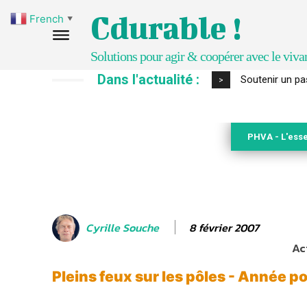
Cdurable !
French
▼
Solutions pour agir & coopérer avec le viva
Dans l'actualité :
S’inspirer de 
>
PHVA - L'esse
8 février 2007
Cyrille Souche
Ac
Pleins feux sur les pôles - Année po