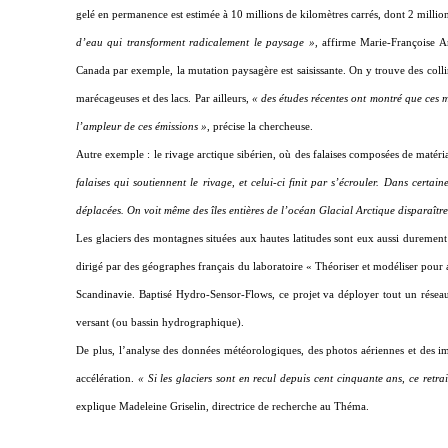
gelé en permanence est estimée à 10 millions de kilomètres carrés, dont 2 million
d’eau qui transforment radicalement le paysage »,
affirme Marie-Françoise A
Canada par exemple, la mutation paysagère est saisissante. On y trouve des colli
marécageuses et des lacs. Par ailleurs,
« des études récentes ont montré que ces m
l’ampleur de ces émissions »
, précise la chercheuse.
Autre exemple : le rivage arctique sibérien, où des falaises composées de matéri
falaises qui soutiennent le rivage, et celui-ci finit par s’écrouler. Dans cert
déplacées. On voit même des îles entières de l’océan Glacial Arctique disparaître
Les glaciers des montagnes situées aux hautes latitudes sont eux aussi duremen
dirigé par des géographes français du laboratoire « Théoriser et modéliser po
Scandinavie. Baptisé Hydro-Sensor-Flows, ce projet va déployer tout un réseau
versant (ou bassin hydrographique).
De plus, l’analyse des données météorologiques, des photos aériennes et des ima
accélération.
« Si les glaciers sont en recul depuis cent cinquante ans, ce retra
explique Madeleine Griselin, directrice de recherche au Théma.