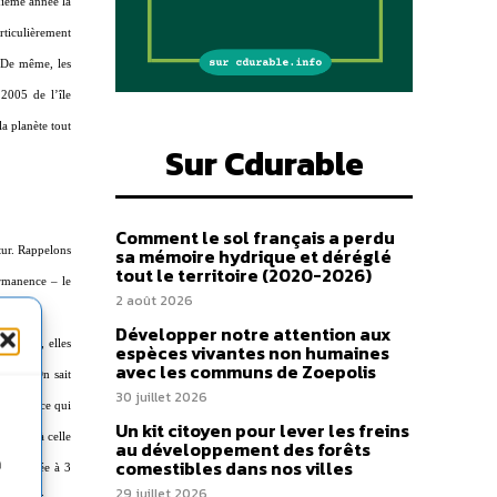
xième année la
rticulièrement
. De même, les
2005 de l’île
a planète tout
Sur Cdurable
Comment le sol français a perdu
utur. Rappelons
sa mémoire hydrique et déréglé
tout le territoire (2020-2026)
ermanence – le
2 août 2026
Développer notre attention aux
ndaient, elles
espèces vivantes non humaines
avec les communs de Zoepolis
table. On sait
30 juillet 2026
 centre, ce qui
Un kit citoyen pour lever les freins
ajoutée à celle
au développement des forêts
n
comestibles dans nos villes
st évaluée à 3
29 juillet 2026