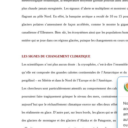
météorologique britannique, la température moyenne globale pourrait ainsi attei
plus chaude jamais enregistrée. Les signaux d’alerte se multiplient et montrent
flagrant au pôle Nord. En effet, la banquise arctique a reculé de 10 ou 15 pour
glaciers polaires s’amenuisent de façon accélérée, comme le montre la gigan
canadienne d’Ellesmere. Bien sûr, les écosystèmes ainsi que les populations huma
entière qui se joue dans ces régions glacées, puisque les changements en cours 
LES SIGNES DU CHANGEMENT CLIMATIQUE
Les scientifiques n’ont plus aucun doute : la cryosphère, c’est-à-dire l’ensemble 
qu’elle est composée des grandes calottes continentales de l’Antarctique et du
pergélisol – en Sibérie et dans le Nord de l’Europe et de l’Amérique.
Les chercheurs sont particulièrement attentifs au comportement des calottes cont
pourraient faire tragiquement grimper le niveau des mers, contrairement à la b
No
aujourd’hui que le réchauffement climatique exerce sur elles deux effets contrair
ac
les réalimente en glace. D’autre part, sur leurs bords, les glaces qui se déverse
am
au
des glaciers de montagne et des glaciers d’Alaska et de Patagonie, au Sud de 
ou