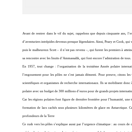
Avant de rentrer dans le vif du sujet, rappelons que depuis cinquante ans, l’e
d’aventuriers intrépides devenus presque légendaires. Ainsi, Peary et Cook, qu
puis le malheureux Scott – il n’est pas revenu –, qui furent les premiers à att
sa rencontre avec les Inuits d’Ammassalik, qui font encore l’admiration de tous.
En 1957, tout change : l’organisation de la troisième Année polaire internat
l’engouement pour les pôles ne s’est jamais démenti. Pour preuve, citons les 6
scientifiques et organismes de recherche internationaux. Ils se mobilisent don
polaire avec un budget de 300 millions d’euros pour de grands projets internati
Car les régions polaires font figure de dernière frontière pour l’humanité, un
formation de lacs cachés sous plusieurs kilomètres de glace en Antarctique. Ce
profondeurs de la Terre
Ce rush vers les pôles s’explique aussi par l’urgence climatique : au cours de 