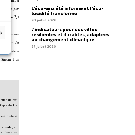
r faire grimper
L’éco-anxiété informe et l’éco-
e plus en plus
lucidité transforme
3
es (Legos)
, à
28 juillet 2026
7 indicateurs pour des villes
s
résilientes et durables, adaptées
ndiales en eau
au changement climatique
gmentation des
27 juillet 2026
 groenlandaise
f Stream. L’un
ationale qui
ifique décide
nt l’intérêt
technologies
 continent un