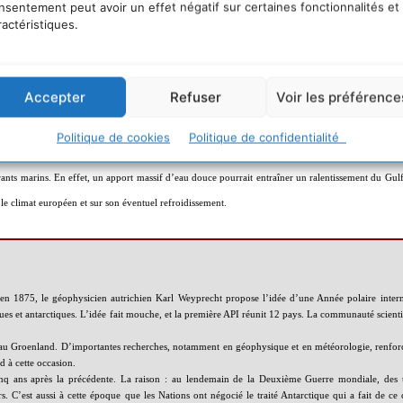
e siècle
.
Prenons la calotte glaciaire de l’Antarctique : à elle seule, elle contient assez d’eau pou
nsentement peut avoir un effet négatif sur certaines fonctionnalités et
ractéristiques.
2
que semble stable dans son ensemble, excepté sur la péninsule, où les vêlages
d’icebergs sont d
e Frédérique Rémy, chercheuse au Laboratoire d’études en géophysique et océanographie spatial
Accepter
Refuser
Voir les préférence
moins important que celle de l’Antarctique, soit « seulement » 10 pour cent des ressources mo
ue l’augmentation de la fonte dans les régions côtières ne sera pas contrebalancée par l’au
Politique de cookies
Politique de confidentialité
4
iologie et géophysique de l’environnement (LGGE)
. Une déstabilisation importante de la calotte
urants marins. En effet, un apport massif d’eau douce pourrait entraîner un ralentissement du Gul
 le climat européen et sur son éventuel refroidissement.
 en 1875, le géophysicien autrichien Karl Weyprecht propose l’idée d’une Année polaire intern
ques et antarctiques. L’idée fait mouche, et la première API réunit 12 pays. La communauté scient
 au Groenland. D’importantes recherches, notamment en géophysique et en météorologie, renforce
d à cette occasion.
-cinq ans après la précédente. La raison : au lendemain de la Deuxième Guerre mondiale, des 
rs. C’est aussi à cette époque que les Nations ont négocié le traité Antarctique qui a fait de ce