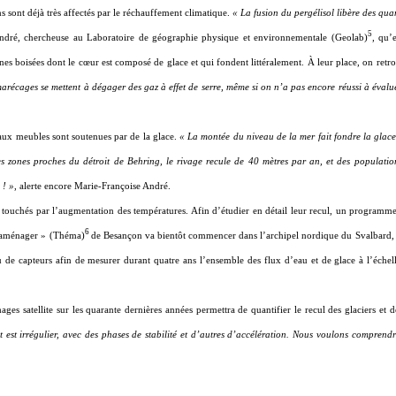
s sont déjà très affectés par le réchauffement climatique.
« La fusion du pergélisol libère des qua
5
ndré, chercheuse au Laboratoire de géographie physique et environnementale (Geolab)
, qu’
nes boisées dont le cœur est composé de glace et qui fondent littéralement. À leur place, on retr
arécages se mettent à dégager des gaz à effet de serre, même si on n’a pas encore réussi à évalu
aux meubles sont soutenues par de la glace.
« La montée du niveau de la mer fait fondre la glace
aines zones proches du détroit de Behring, le rivage recule de 40 mètres par an, et des populatio
 ! »
, alerte encore Marie-Françoise André.
t touchés par l’augmentation des températures. Afin d’étudier en détail leur recul, un programm
6
ur aménager » (Théma)
de Besançon va bientôt commencer dans l’archipel nordique du Svalbard,
 de capteurs afin de mesurer durant quatre ans l’ensemble des flux d’eau et de glace à l’échel
ges satellite sur les quarante dernières années permettra de quantifier le recul des glaciers et 
it est irrégulier, avec des phases de stabilité et d’autres d’accélération. Nous voulons compren