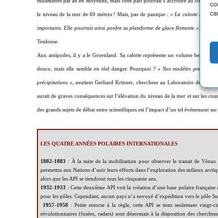
millimètres par an en moyenne, mais cette part pourrait s’accroître au cours de c
co
ca
le niveau de la mer de 60 mètres ! Mais, pas de panique :
« La calotte antarcti
importants. Elle pourrait ainsi perdre sa plateforme de glace flottante »
, affirm
Toulouse.
Aux antipodes, il y a le Groenland. Sa calotte représente un volume beaucoup 
douce, mais elle semble en réel danger. Pourquoi ?
« Nos modèles prévoient q
précipitations »
, soutient Gerhard Krinner, chercheur au Laboratoire de glac
aurait de graves conséquences sur l’élévation du niveau de la mer et sur les co
des grands sujets de débat entre scientifiques est l’impact d’un tel événement sur
LES QUATRE ANNÉES POLAIRES INTERNATIONALES
1882-1883
:
À la suite de la mobilisation pour observer le transit de Vénus
permettra aux Nations d’unir leurs efforts dans l’exploration des milieux arcti
alors que les API se tiendront tous les cinquante ans.
1932-1933
:
Cette deuxième API voit la création d’une base polaire française
pour les pôles. Cependant, aucun pays n’a envoyé d’expédition vers le pôle Su
1957-1958
:
Petite entorse à la règle, cette API se tient seulement vingt
révolutionnaires (fusées, radars) sont désormais à la disposition des chercheu