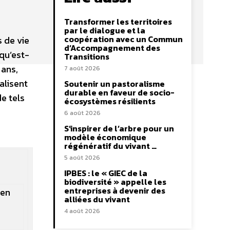
Transformer les territoires
par le dialogue et la
coopération avec un Commun
 de vie
d’Accompagnement des
 qu’est-
Transitions
 ans,
7 août 2026
alisent
Soutenir un pastoralisme
durable en faveur de socio-
e tels
écosystèmes résilients
6 août 2026
S’inspirer de l’arbre pour un
modèle économique
régénératif du vivant …
5 août 2026
IPBES : le « GIEC de la
biodiversité » appelle les
entreprises à devenir des
 en
alliées du vivant
4 août 2026