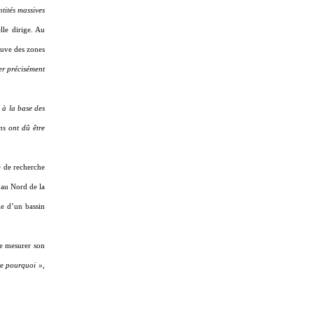
ntités massives
elle dirige. Au
ouve des zones
er précisément
 à la base des
ns ont dû être
e de recherche
 au Nord de la
le d’un bassin
de mesurer son
dre pourquoi »
,