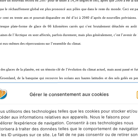
ndre un nouveau record en 2007 pour se situer à 14,54 degrés et ceci, après que 2006 a été la si
 que le réchauffement global est plus prononcé aux pôles que dans le reste du monde. Ceci est pa
 cent en trente ans et pourrait disparaître en été d’ici à 2040 d’après de nouvelles prévisions
tesque plate-forme de glace de 66 kilomètres carrés qui s’est brutalement détachée en août 
ines de l’Arctique en sont affectés, parfois durement, mais plus généralement, c’est l’avenir de l
ont eux-mêmes des répercussions sur l’ensemble du climat.
des glaces de la planète, est un témoin-clé de l’évolution du climat actuel, mais aussi passé et f
 Groenland, de la banquise qui recouvre les océans aux hautes latitudes et des sols gelés en p
Gérer le consentement aux cookies
inentales, qui détiennent plus de 85 pour cent des réserves d’eau douce de la planète. Si elles fo
anquise, qui flotte sur les océans comme un glaçon – quand il fond, le niveau de l’eau reste s
us utilisons des technologies telles que les cookies pour stocker et/ou
es : d’une part les températures plus douces, qui favorisent les précipitations neigeuses sur leur
céder aux informations relatives aux appareils. Nous le faisons pour
nt dans la mer à un rythme de plus en plus soutenu, notamment sous forme d’icebergs. Cette perte (
éliorer l’expérience de navigation. Consentir à ces technologies nous
torisera à traiter des données telles que le comportement de navigatio
l’Argentine) contribue pour 20 à 40 pour cent à la montée du niveau actuel de la mer. Elle e
 les ID uniques sur ce site. Le fait de ne pas consentir ou de retirer son
1