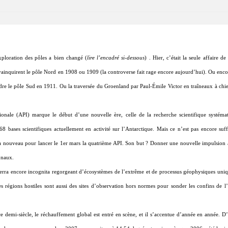
xploration des pôles a bien changé (
lire l’encadré si-dessous
) . Hier, c’était la seule affaire de 
i vainquirent le pôle Nord en 1908 ou 1909 (la controverse fait rage encore aujourd’hui). Ou en
eindre le pôle Sud en 1911. Ou la traversée du Groenland par Paul-Émile Victor en traîneaux à chi
ionale (API) marque le début d’une nouvelle ère, celle de la recherche scientifique systéma
8 bases scientifiques actuellement en activité sur l’Antarctique. Mais ce n’est pas encore suff
c à nouveau pour lancer le 1er mars la quatrième API. Son but ? Donner une nouvelle impulsion 
onaux.
e terra encore incognita regorgeant d’écosystèmes de l’extrême et de processus géophysiques un
s régions hostiles sont aussi des sites d’observation hors normes pour sonder les confins de l’
ce demi-siècle, le réchauffement global est entré en scène, et il s’accentue d’année en année. D’