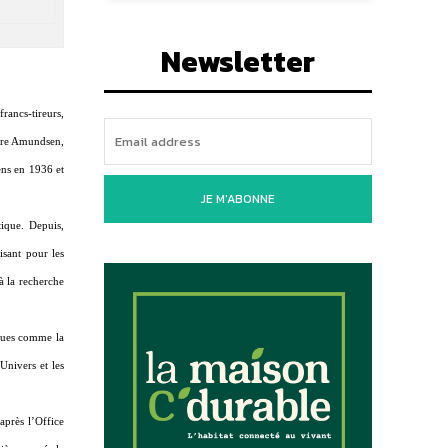
Newsletter
francs-tireurs,
core Amundsen,
ens en 1936 et
JE M'ABONNE
tique. Depuis,
isant pour les
à la recherche
iques comme la
Univers et les
après l’Office