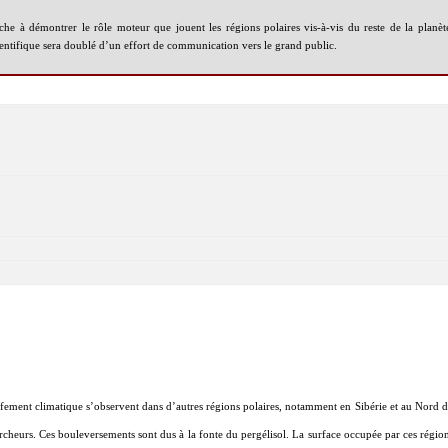
he à démontrer le rôle moteur que jouent les régions polaires vis-à-vis du reste de la planète
scientifique sera doublé d’un effort de communication vers le grand public.
fement climatique s’observent dans d’autres régions polaires, notamment en Sibérie et au Nord 
rcheurs. Ces bouleversements sont dus à la fonte du pergélisol. La surface occupée par ces régions