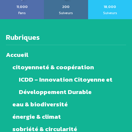
11,000
200
18,000
Fans
Suiveurs
Suiveurs
Rubriques
Accueil
citoyenneté & coopération
ICDD – Innovation Citoyenne et
Développement Durable
eau & biodiversité
énergie & climat
sobriété & circularité