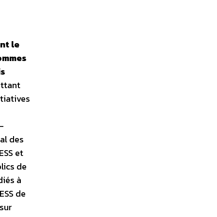
nt le
 hommes
is
ttant
tiatives
–
nal des
ESS et
lics de
diés à
’ESS de
 sur