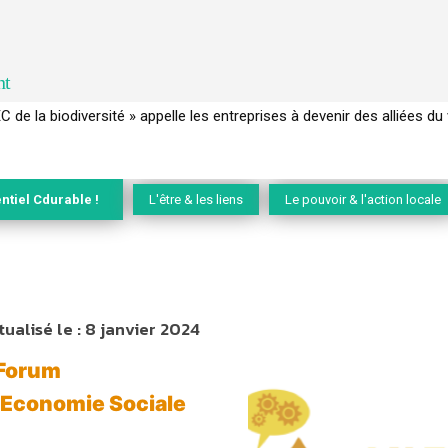
nt
de la biodiversité » appelle les entreprises à devenir des alliées du viv
 français a perdu sa mémoire hydrique et déréglé tout le territoire 
ntiel Cdurable !
L'être & les liens
Le pouvoir & l'action locale
tualisé le :
8 janvier 2024
 Forum
l'Economie Sociale