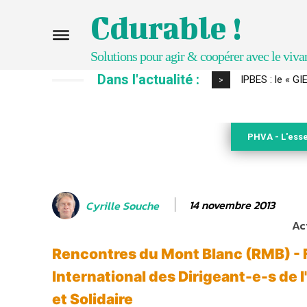
Cdurable !
Solutions pour agir & coopérer avec le viva
Dans l'actualité :
IPBES : le « GIEC 
Comment le sol
>
PHVA - L'esse
14 novembre 2013
Cyrille Souche
Ac
Rencontres du Mont Blanc (RMB) -
International des Dirigeant-e-s de 
et Solidaire