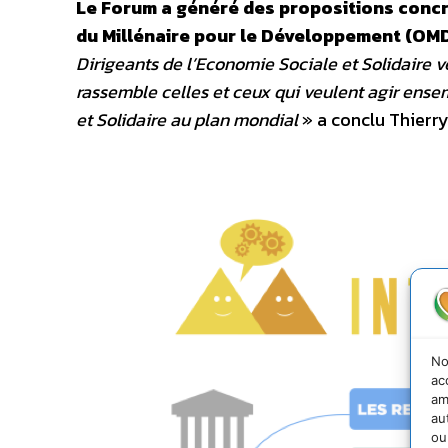
Le Forum a généré des propositions concrè
du Millénaire pour le Développement (OM
Dirigeants de l’Economie Sociale et Solidaire v
rassemble celles et ceux qui veulent agir ense
et Solidaire au plan mondial
» a conclu Thierr
No
ac
am
au
ou