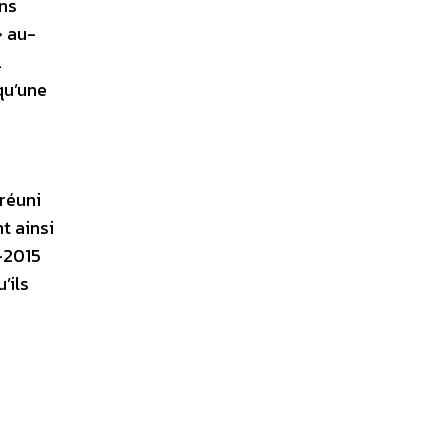
ons
 au-
.
qu’une
 réuni
t ainsi
-2015
’ils