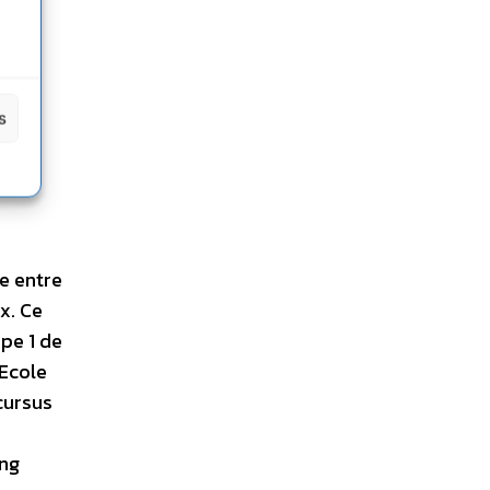
s
e entre
x. Ce
ape 1 de
’Ecole
cursus
ing