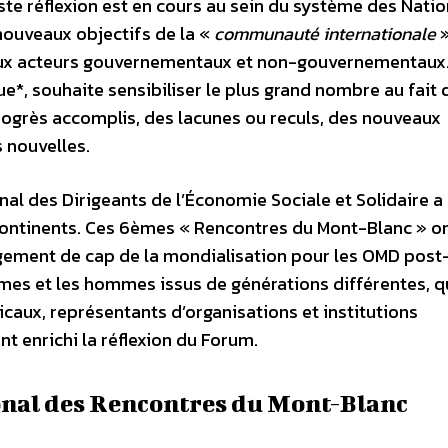
aste réflexion est en cours au sein du système des Nati
 nouveaux objectifs de la «
communauté internationale
»
eux acteurs gouvernementaux et non-gouvernementaux
ue*, souhaite sensibiliser le plus grand nombre au fait 
rogrès accomplis, des lacunes ou reculs, des nouveaux
 nouvelles.
nal des Dirigeants de l’Économie Sociale et Solidaire a
continents. Ces 6èmes « Rencontres du Mont-Blanc » on
ngement de cap de la mondialisation pour les OMD post
mes et les hommes issus de générations différentes, qu
icaux, représentants d’organisations et institutions
ont enrichi la réflexion du Forum.
onal des Rencontres du Mont-Blanc