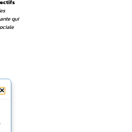
ectifs
des
lante qui
ociale
n