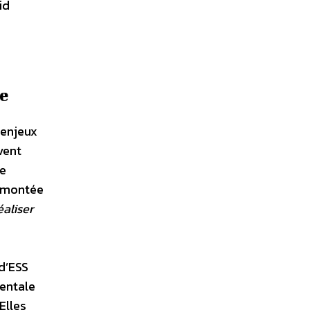
id
e
 enjeux
vent
de
e montée
éaliser
»
d’ESS
mentale
Elles