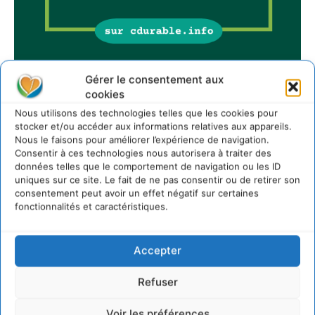
Gérer le consentement aux
cookies
Sur Cdurable
Nous utilisons des technologies telles que les cookies pour
stocker et/ou accéder aux informations relatives aux appareils.
Nous le faisons pour améliorer l’expérience de navigation.
Comment le sol français a perdu sa mémoire
Consentir à ces technologies nous autorisera à traiter des
hydrique et déréglé tout le territoire (2020-2026)
données telles que le comportement de navigation ou les ID
2 août 2026
uniques sur ce site. Le fait de ne pas consentir ou de retirer son
consentement peut avoir un effet négatif sur certaines
Développer notre attention aux espèces vivantes
fonctionnalités et caractéristiques.
non humaines avec les communs de Zoepolis
30 juillet 2026
Un kit citoyen pour lever les freins au
Accepter
développement des forêts comestibles dans nos
villes
Refuser
29 juillet 2026
L’éco-anxiété informe et l’éco-lucidité transforme
Voir les préférences