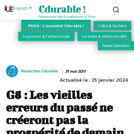
Cdurable !
French
▼
Solutions pour agir & coopérer avec le Vivant
PHVA - L'essentiel Cdurable !
L'être & les liens
Le pouvoir & l'action locale
Le vivant & refaire société
News Sélection
Rédaction Cdurable
31 mai 2011
Actualisé le :
25 janvier 2024
G8 : Les vieilles
erreurs du passé ne
créeront pas la
prospérité de demain