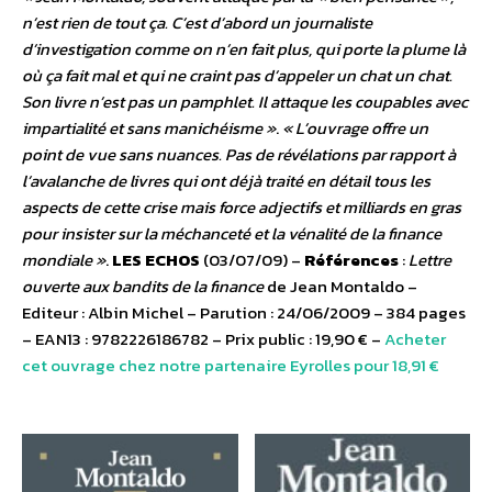
n’est rien de tout ça. C’est d’abord un journaliste
d’investigation comme on n’en fait plus, qui porte la plume là
où ça fait mal et qui ne craint pas d’appeler un chat un chat.
Son livre n’est pas un pamphlet. Il attaque les coupables avec
impartialité et sans manichéisme »
.
« L’ouvrage offre un
point de vue sans nuances. Pas de révélations par rapport à
l’avalanche de livres qui ont déjà traité en détail tous les
aspects de cette crise mais force adjectifs et milliards en gras
pour insister sur la méchanceté et la vénalité de la finance
mondiale »
.
LES ECHOS
(03/07/09) –
Références
:
Lettre
ouverte aux bandits de la finance
de Jean Montaldo –
Editeur : Albin Michel – Parution : 24/06/2009 – 384 pages
– EAN13 : 9782226186782 – Prix public : 19,90 € –
Acheter
cet ouvrage chez notre partenaire Eyrolles pour 18,91 €