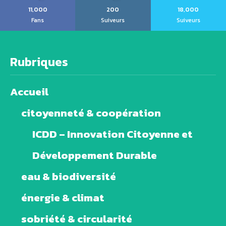
11,000
200
18,000
Fans
Suiveurs
Suiveurs
Rubriques
Accueil
citoyenneté & coopération
ICDD – Innovation Citoyenne et
Développement Durable
eau & biodiversité
énergie & climat
sobriété & circularité