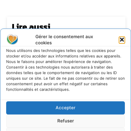
Lire aussi
Gérer le consentement aux
Transformer les territoires par le dialogue et la
cookies
coopération avec un Commun
d’Accompagnement des Transitions
Nous utilisons des technologies telles que les cookies pour
7 août 2026
stocker et/ou accéder aux informations relatives aux appareils.
Nous le faisons pour améliorer l’expérience de navigation.
Soutenir un pastoralisme durable en faveur de
Consentir à ces technologies nous autorisera à traiter des
socio-écosystèmes résilients
données telles que le comportement de navigation ou les ID
6 août 2026
uniques sur ce site. Le fait de ne pas consentir ou de retirer son
consentement peut avoir un effet négatif sur certaines
S’inspirer de l’arbre pour un modèle
économique régénératif du vivant …
fonctionnalités et caractéristiques.
5 août 2026
IPBES : le « GIEC de la biodiversité » appelle les
Accepter
entreprises à devenir des alliées du vivant
4 août 2026
Refuser