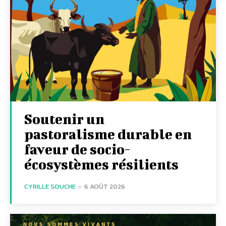
Soutenir un
pastoralisme durable en
faveur de socio-
écosystèmes résilients
CYRILLE SOUCHE
-
6 AOÛT 2026