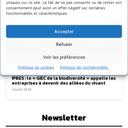
Lire aussi
uniques sur ce site. Le fait de ne pas consentir ou de retirer son
consentement peut avoir un effet négatif sur certaines
Transformer les territoires par le dialogue et la
fonctionnalités et caractéristiques.
coopération avec un Commun
d’Accompagnement des Transitions
7 août 2026
Accepter
Soutenir un pastoralisme durable en faveur de
socio-écosystèmes résilients
Refuser
6 août 2026
Voir les préférences
S’inspirer de l’arbre pour un modèle
économique régénératif du vivant …
Politique de cookies
Politique de confidentialité
5 août 2026
IPBES : le « GIEC de la biodiversité » appelle les
entreprises à devenir des alliées du vivant
4 août 2026
Newsletter