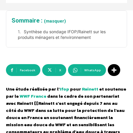
Sommaire :
(masquer)
Synthèse du sondage IFOP/Rainett sur les
produits ménagers et l’environnement
Facebook
X
WhatsApp
Une étude réalisée par l’
Ifop
pour
Rainett
et soutenue
par le
WWF France
dans le cadre de son partenariat
avec Rainett [[Rainett s’est engagé depuis 7 ans au
côté du WWF dans sa lutte pour la protection de l’eau
douce en France en soutenant financièrement la
mission eau douce du WWF et en sensibilisant les
consommateurs au problème d’eau douce à travers