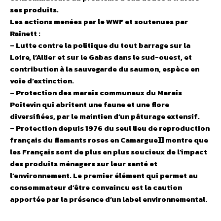
ses produits.
Les actions menées par le WWF et soutenues par
Rainett :
– Lutte contre la politique du tout barrage sur la
Loire, l’Allier et sur le Gabas dans le sud-ouest, et
contribution à la sauvegarde du saumon, espèce en
voie d’extinction.
– Protection des marais communaux du Marais
Poitevin qui abritent une faune et une flore
diversifiées, par le maintien d’un pâturage extensif.
– Protection depuis 1976 du seul lieu de reproduction
français du flamants roses en Camargue]] montre que
les Français sont de plus en plus soucieux de l’impact
des produits ménagers sur leur santé et
l’environnement. Le premier élément qui permet au
consommateur d’être convaincu est la caution
apportée par la présence d’un label environnemental.