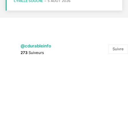
CYRILLE SOUCHE
-
5 AOÛT 2026
@cdurableinfo
Suivre
273
Suiveurs