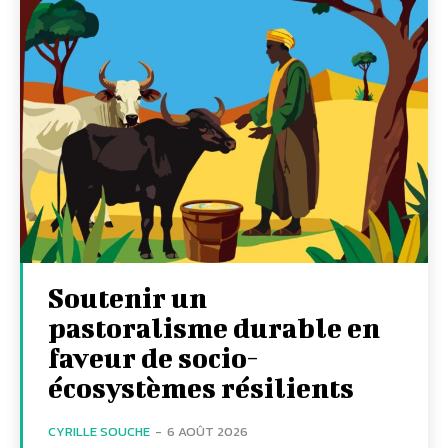
Soutenir un
pastoralisme durable en
faveur de socio-
écosystèmes résilients
CYRILLE SOUCHE
-
6 AOÛT 2026