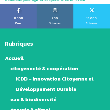
11,000
200
18,000
Fans
Suiveurs
Suiveurs
Rubriques
Accueil
citoyenneté & coopération
ICDD – Innovation Citoyenne et
Développement Durable
eau & biodiversité
énergie & climat