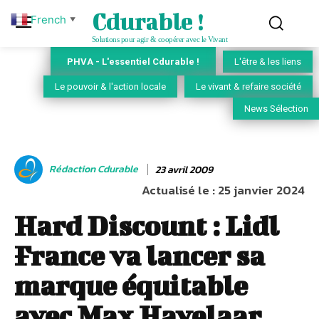
Cdurable !
French
▼
Solutions pour agir & coopérer avec le Vivant
PHVA - L'essentiel Cdurable !
L'être & les liens
Le pouvoir & l'action locale
Le vivant & refaire société
News Sélection
Rédaction Cdurable
23 avril 2009
Actualisé le :
25 janvier 2024
Hard Discount : Lidl
France va lancer sa
marque équitable
avec Max Havelaar