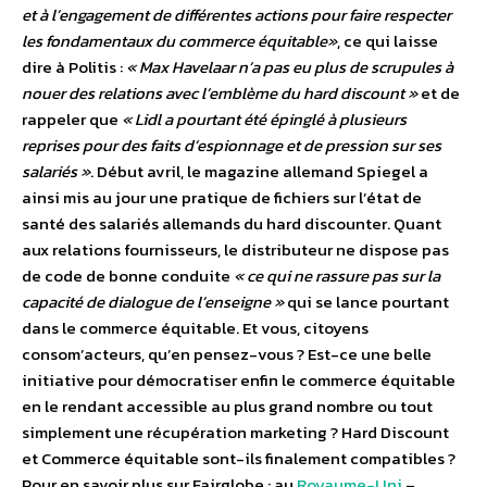
et à l’engagement de différentes actions pour faire respecter
les fondamentaux du commerce équitable»
, ce qui laisse
dire à Politis :
« Max Havelaar n’a pas eu plus de scrupules à
nouer des relations avec l’emblème du hard discount »
et de
rappeler que
« Lidl a pourtant été épinglé à plusieurs
reprises pour des faits d’espionnage et de pression sur ses
salariés »
. Début avril, le magazine allemand Spiegel a
ainsi mis au jour une pratique de fichiers sur l’état de
santé des salariés allemands du hard discounter. Quant
aux relations fournisseurs, le distributeur ne dispose pas
de code de bonne conduite
« ce qui ne rassure pas sur la
capacité de dialogue de l’enseigne »
qui se lance pourtant
dans le commerce équitable. Et vous, citoyens
consom’acteurs, qu’en pensez-vous ? Est-ce une belle
initiative pour démocratiser enfin le commerce équitable
en le rendant accessible au plus grand nombre ou tout
simplement une récupération marketing ? Hard Discount
et Commerce équitable sont-ils finalement compatibles ?
Pour en savoir plus sur Fairglobe : au
Royaume-Uni
–