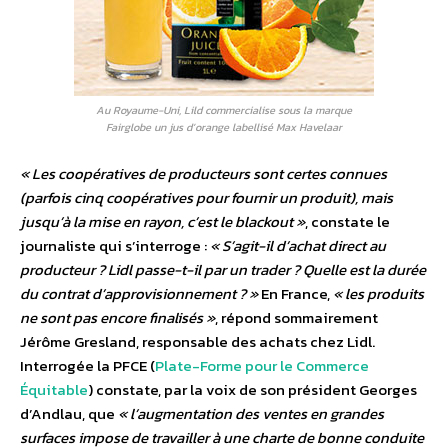
Au Royaume-Uni, Lild commercialise sous la marque
Fairglobe un jus d’orange labellisé Max Havelaar
« Les coopératives de producteurs sont certes connues
(parfois cinq coopératives pour fournir un produit), mais
jusqu’à la mise en rayon, c’est le blackout »
, constate le
journaliste qui s’interroge :
« S’agit-il d’achat direct au
producteur ? Lidl passe-t-il par un trader ? Quelle est la durée
du contrat d’approvisionnement ? »
En France,
« les produits
ne sont pas encore finalisés »
, répond sommairement
Jérôme Gresland, responsable des achats chez Lidl.
Interrogée la PFCE (
Plate-Forme pour le Commerce
Équitable
) constate, par la voix de son président Georges
d’Andlau, que
« l’augmentation des ventes en grandes
surfaces impose de travailler à une charte de bonne conduite