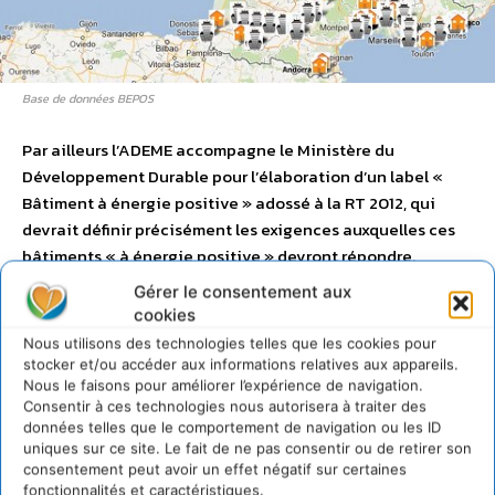
Base de données BEPOS
Par ailleurs l’ADEME accompagne le Ministère du
Développement Durable pour l’élaboration d’un label «
Bâtiment à énergie positive » adossé à la RT 2012, qui
devrait définir précisément les exigences auxquelles ces
bâtiments « à énergie positive » devront répondre.
Gérer le consentement aux
cookies
Construire et rénover « basse
Nous utilisons des technologies telles que les cookies pour
consommation »
stocker et/ou accéder aux informations relatives aux appareils.
Nous le faisons pour améliorer l’expérience de navigation.
Consentir à ces technologies nous autorisera à traiter des
43% de l’énergie finale consommée en France et 25% des
données telles que le comportement de navigation ou les ID
émissions nationales de CO2 émanent du secteur du
uniques sur ce site. Le fait de ne pas consentir ou de retirer son
consentement peut avoir un effet négatif sur certaines
bâtiment. On estime d’autre part à 3,4 millions le nombre
fonctionnalités et caractéristiques.