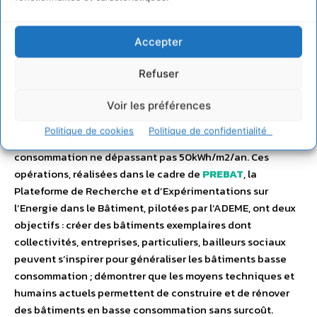
de ménages en situation de précarité énergétique, c’est-
à-dire consacrant plus de 10% de leurs ressources au
paiement de leurs factures d’énergie. L’amélioration de la
Accepter
performance du logement est donc une prioritée mais
demande un investissement en temps et en argent aux
Refuser
particuliers, collectivités, entreprises et bailleurs sociaux.
Aussi depuis 8 ans, l’ADEME a accompagné 2 600
Voir les préférences
rénovations et constructions de bâtiments avec un niveau
Politique de cookies
Politique de confidentialité
de performance « Basse consommation », c’est-à-dire une
consommation ne dépassant pas 50kWh/m2/an. Ces
opérations, réalisées dans le cadre de
PREBAT
, la
Plateforme de Recherche et d’Expérimentations sur
l’Energie dans le Bâtiment, pilotées par l’ADEME, ont deux
objectifs : créer des bâtiments exemplaires dont
collectivités, entreprises, particuliers, bailleurs sociaux
peuvent s’inspirer pour généraliser les bâtiments basse
consommation ; démontrer que les moyens techniques et
humains actuels permettent de construire et de rénover
des bâtiments en basse consommation sans surcoût.