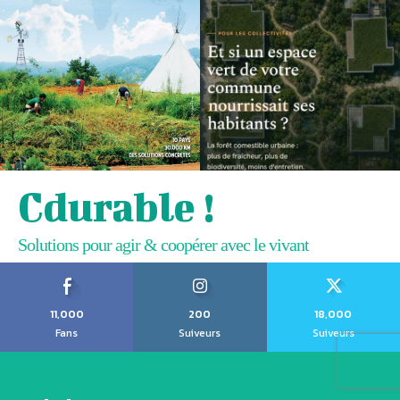
Cdurable !
Solutions pour agir & coopérer avec le vivant
11,000
200
18,000
Fans
Suiveurs
Suiveurs