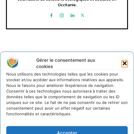
Occitanie.
Gérer le consentement aux
cookies
Lire aussi
Nous utilisons des technologies telles que les cookies pour
stocker et/ou accéder aux informations relatives aux appareils.
Transformer les territoires par le dialogue et la
Nous le faisons pour améliorer l’expérience de navigation.
coopération avec un Commun
Consentir à ces technologies nous autorisera à traiter des
d’Accompagnement des Transitions
données telles que le comportement de navigation ou les ID
7 août 2026
uniques sur ce site. Le fait de ne pas consentir ou de retirer son
consentement peut avoir un effet négatif sur certaines
Soutenir un pastoralisme durable en faveur de
fonctionnalités et caractéristiques.
socio-écosystèmes résilients
6 août 2026
S’inspirer de l’arbre pour un modèle
Accepter