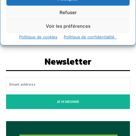
économique régénératif du vivant …
5 août 2026
Refuser
IPBES : le « GIEC de la biodiversité » appelle les
entreprises à devenir des alliées du vivant
Voir les préférences
4 août 2026
Politique de cookies
Politique de confidentialité
Newsletter
JE M'ABONNE