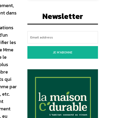
nement,
ent dans
Newsletter
ations
d’un
fier les
te Mme
JE M'ABONNE
e le
plus
mbre
ts qui
omme par
 etc.
nt
ément
, eu