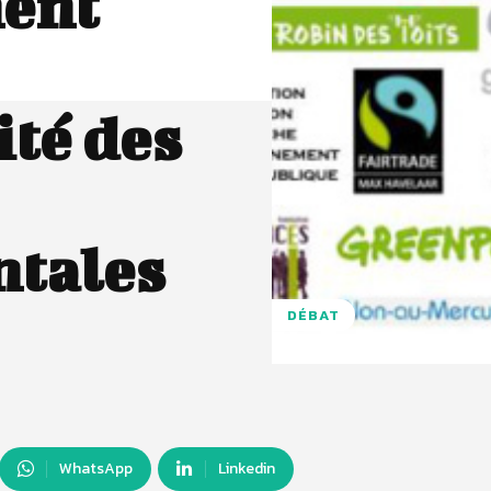
ent
ité des
tales
DÉBAT
WhatsApp
Linkedin