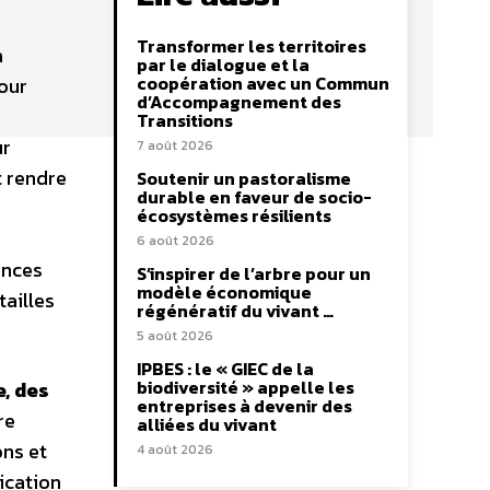
Transformer les territoires
à
par le dialogue et la
coopération avec un Commun
pour
d’Accompagnement des
Transitions
ur
7 août 2026
t rendre
Soutenir un pastoralisme
durable en faveur de socio-
écosystèmes résilients
6 août 2026
ances
S’inspirer de l’arbre pour un
modèle économique
tailles
régénératif du vivant …
5 août 2026
IPBES : le « GIEC de la
biodiversité » appelle les
e, des
entreprises à devenir des
re
alliées du vivant
ons et
4 août 2026
lication