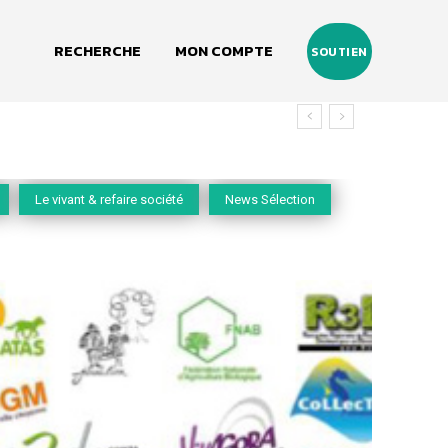
RECHERCHE
MON COMPTE
SOUTIEN
Le vivant & refaire société
News Sélection