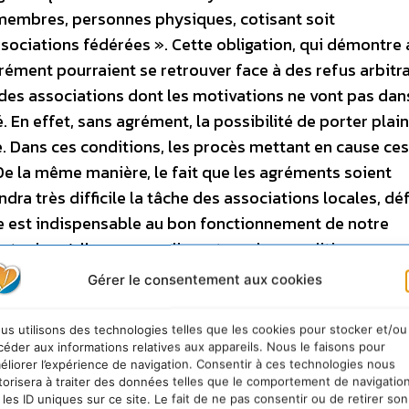
e membres, personnes physiques, cotisant soit
associations fédérées ». Cette obligation, qui démontre 
rément pourraient se retrouver face à des refus arbitra
 des associations dont les motivations ne vont pas dan
 En effet, sans agrément, la possibilité de porter plai
te. Dans ces conditions, les procès mettant en cause ces
De la même manière, le fait que les agréments soient
ra très difficile la tâche des associations locales, d
ale est indispensable au bon fonctionnement de notre
utenir qu’elles ne remplissent pas les conditions
ttaqué avec efficacité, une fois encore, aux modestes 
Gérer le consentement aux cookies
gissant par là même les moyens d’action d’autres grou
 éléments, nous vous demandons de bien vouloir procéd
us utilisons des technologies telles que les cookies pour stocker et/ou
é de ce que fut « l’esprit » du Grenelle. Nous ne douto
céder aux informations relatives aux appareils. Nous le faisons pour
éliorer l’expérience de navigation. Consentir à ces technologies nous
mposent afin de garantir la bonne santé, le dynamisme 
torisera à traiter des données telles que le comportement de navigatio
 les sujets environnementaux. Dans l’attente de vous l
 les ID uniques sur ce site. Le fait de ne pas consentir ou de retirer son