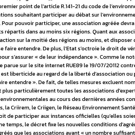
remier point de l’article R.141-21 du code de l’environ
tions souhaitant participer au débat sur l’environnem
. Pour pouvoir participer, une association agréée devra
répartis dans au moins six régions. Quant aux associ
r action sur la moitié des régions au moins, et disposer 
ire entendre. De plus, l’Etat s’octroie le droit de véri
pour s’assurer « de leur indépendance ». Comme le no
e parue sur le site internet RUE89 le 19/07/20112 contr
 est liberticide au regard de la liberté d’association ou 
ire entendre ». De fait, de telles mesures excluent no
t plus particulièrement toutes les associations d’exper
tes environnementales au cours des dernières années c
, la Criirem, le Criigen, le Réseau Environnement Santé,
it de participer aux instances officielles (qu’elles soie
me temps, le décret fixe les nouvelles conditions d’agr
gréés que les associations ayant « un nombre suffisant