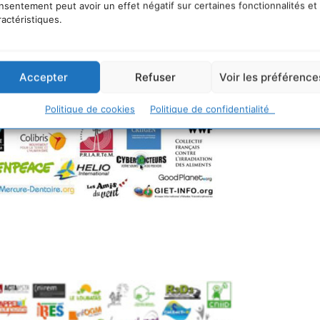
nsentement peut avoir un effet négatif sur certaines fonctionnalités et
tations respectueuses. Les associations signataires
ractéristiques.
Accepter
Refuser
Voir les préférence
Politique de cookies
Politique de confidentialité