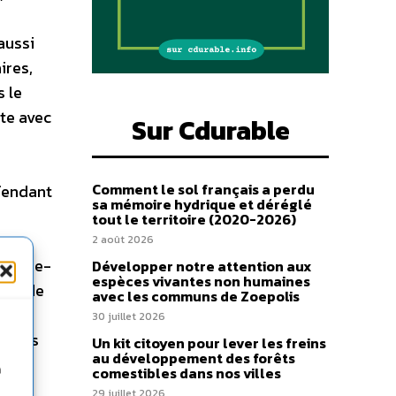
aussi
ires,
s le
nte avec
Sur Cdurable
Comment le sol français a perdu
éfendant
sa mémoire hydrique et déréglé
tout le territoire (2020-2026)
2 août 2026
contre-
Développer notre attention aux
espèces vivantes non humaines
pes de
avec les communs de Zoepolis
er à
30 juillet 2026
ns pas
Un kit citoyen pour lever les freins
au développement des forêts
et la
n
comestibles dans nos villes
ire,
29 juillet 2026