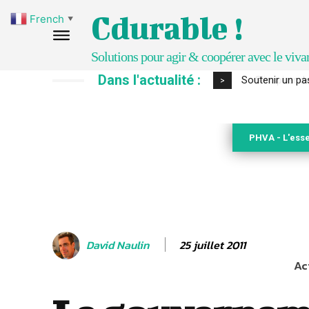
Cdurable !
French
▼
Solutions pour agir & coopérer avec le viva
Dans l'actualité :
S’inspirer de 
>
PHVA - L'esse
25 juillet 2011
David Naulin
Ac