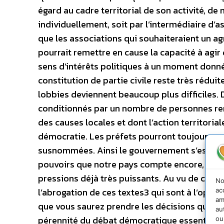
égard au cadre territorial de son activité, d
individuellement, soit par l’intermédiaire d’
que les associations qui souhaiteraient un ag
pourrait remettre en cause la capacité à agir
sens d’intérêts politiques à un moment donné.
constitution de partie civile reste très rédui
lobbies deviennent beaucoup plus difficiles. 
conditionnés par un nombre de personnes rend
des causes locales et dont l’action territori
démocratie. Les préfets pourront toujours so
susnommées. Ainsi le gouvernement s’est-il a
pouvoirs que notre pays compte encore, élar
pressions déjà très puissants. Au vu de ces
No
l’abrogation de ces textes3 qui sont à l’oppos
ac
am
que vous saurez prendre les décisions qui s’i
au
pérennité du débat démocratique essentiel sur
ou