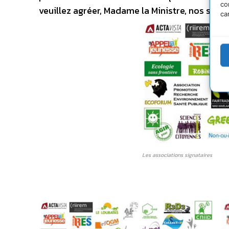
co
veuillez agréer, Madame la Ministre, nos salu
ca
Les associations signataires