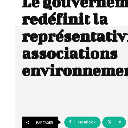
Le gouvernem
redéfinit la
représentativ
associations
environnemen
Facebook
X
PARTAGER