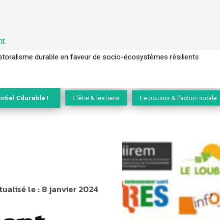
nt
l’arbre pour un modèle économique régénératif du vivant …
ntiel Cdurable !
L'être & les liens
Le pouvoir & l'action locale
tualisé le :
8 janvier 2024