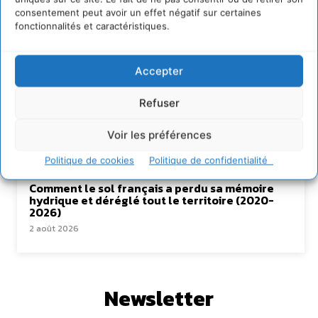
Lire aussi
consentement peut avoir un effet négatif sur certaines
fonctionnalités et caractéristiques.
Soutenir un pastoralisme durable en faveur de
socio-écosystèmes résilients
6 août 2026
Accepter
S’inspirer de l’arbre pour un modèle
économique régénératif du vivant …
Refuser
5 août 2026
Voir les préférences
IPBES : le « GIEC de la biodiversité » appelle les
entreprises à devenir des alliées du vivant
Politique de cookies
Politique de confidentialité
4 août 2026
Comment le sol français a perdu sa mémoire
hydrique et déréglé tout le territoire (2020-
2026)
2 août 2026
Newsletter