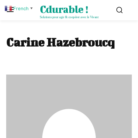
Cdurable !
French
▼
Solutions pour agir & coopérer avec le Vivant
Carine Hazebroucq