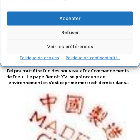
Accepter
Ne pas surexploiter les
ressources de la
Refuser
planète
Voir les préférences
Politique de cookies
Politique de confidentialité
CARINE HAZEBROUCQ
-
12 SEPTEMBRE 2007
Tel pourrait être l’un des nouveaux Dix Commandements
de Dieu... Le pape Benoît XVI se préoccupe de
l’environnement et s’est exprimé mercredi dernier dans...