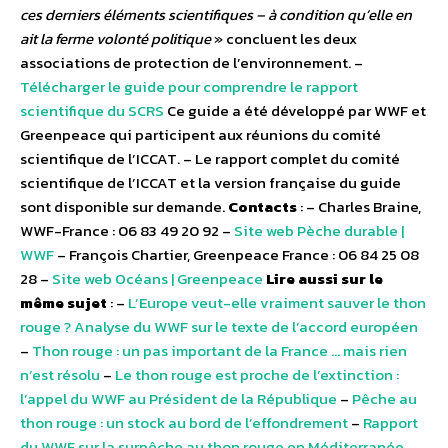
ces derniers éléments scientifiques – à condition qu’elle en
ait la ferme volonté politique
» concluent les deux
associations de protection de l’environnement. –
Télécharger le guide pour comprendre le rapport
scientifique du SCRS
Ce guide a été développé par WWF et
Greenpeace qui participent aux réunions du comité
scientifique de l’ICCAT. – Le rapport complet du comité
scientifique de l’ICCAT et la version française du guide
sont disponible sur demande.
Contacts
: – Charles Braine,
WWF-France : 06 83 49 20 92 –
Site web Pèche durable |
WWF
– François Chartier, Greenpeace France : 06 84 25 08
28 –
Site web Océans | Greenpeace
Lire aussi sur le
même sujet
: –
L’Europe veut-elle vraiment sauver le thon
rouge ? Analyse du WWF sur le texte de l’accord européen
–
Thon rouge : un pas important de la France … mais rien
n’est résolu
–
Le thon rouge est proche de l’extinction :
l’appel du WWF au Président de la République
–
Pêche au
thon rouge : un stock au bord de l’effondrement
–
Rapport
du WWF sur la surpêche au thon rouge en Méditerranée