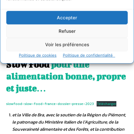
battu des records de
participation, avec un
Accepter
public particulièrement
Refuser
averti et engagé.
Voir les préférences
Politique de cookies
Politique de confidentialité
Slow Food
pour une
alimentation bonne, propre
et juste…
slowfood-slow-food-france-dossier-presse-2023
Télécharger
et la Ville de Bra, avec le soutien de la Région du Piémont,
le patronage du Ministère italien de l’Agriculture, de la
Souveraineté alimentaire et des Forêts, et la contribution