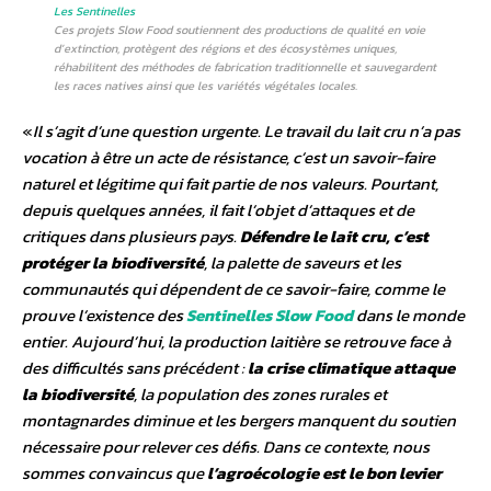
Les Sentinelles
Ces projets Slow Food soutiennent des productions de qualité en voie
d’extinction, protègent des régions et des écosystèmes uniques,
réhabilitent des méthodes de fabrication traditionnelle et sauvegardent
les races natives ainsi que les variétés végétales locales.
«
Il s’agit d’une question urgente. Le travail du lait cru n’a pas
vocation à être un acte de résistance, c’est un savoir-faire
naturel et légitime qui fait partie de nos valeurs. Pourtant,
depuis quelques années, il fait l’objet d’attaques et de
critiques dans plusieurs pays.
Défendre le lait cru, c’est
protéger la biodiversité
, la palette de saveurs et les
communautés qui dépendent de ce savoir-faire, comme le
prouve l’existence des
Sentinelles Slow Food
dans le monde
entier. Aujourd’hui, la production laitière se retrouve face à
des difficultés sans précédent :
la crise climatique attaque
la biodiversité
, la population des zones rurales et
montagnardes diminue et les bergers manquent du soutien
nécessaire pour relever ces défis. Dans ce contexte, nous
sommes convaincus que
l’agroécologie est le bon levier