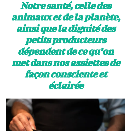
Notre santé, celle des
animaux et de la planète,
ainsi que la dignité des
petits producteurs
dépendent de ce qu’on
met dans nos assiettes de
façon consciente et
éclairée