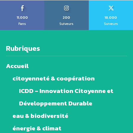
11,000
200
18,000
Fans
Suiveurs
Suiveurs
Rubriques
Accueil
citoyenneté & coopération
ICDD – Innovation Citoyenne et
Développement Durable
eau & biodiversité
énergie & climat