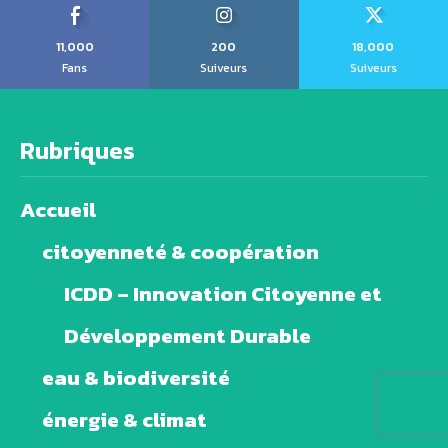
11,000
200
18,000
Fans
Suiveurs
Suiveurs
Rubriques
Accueil
citoyenneté & coopération
ICDD – Innovation Citoyenne et
Développement Durable
eau & biodiversité
énergie & climat