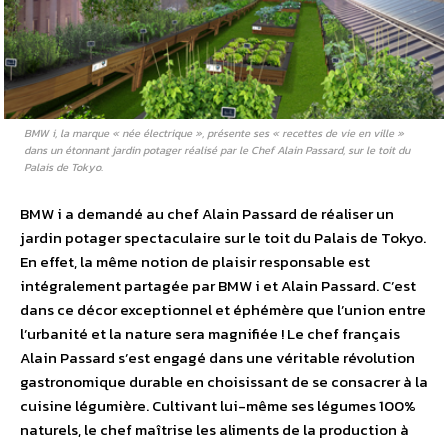
BMW i, la marque « née électrique », présente ses « recettes de vie en ville »
dans un étonnant jardin potager réalisé par le Chef Alain Passard, sur le toit du
Palais de Tokyo.
BMW i a demandé au chef Alain Passard de réaliser un
jardin potager spectaculaire sur le toit du Palais de Tokyo.
En effet, la même notion de plaisir responsable est
intégralement partagée par BMW i et Alain Passard. C’est
dans ce décor exceptionnel et éphémère que l’union entre
l’urbanité et la nature sera magnifiée ! Le chef français
Alain Passard s’est engagé dans une véritable révolution
gastronomique durable en choisissant de se consacrer à la
cuisine légumière. Cultivant lui-même ses légumes 100%
naturels, le chef maîtrise les aliments de la production à