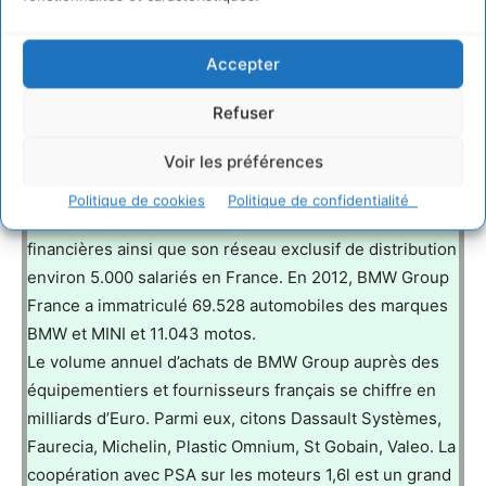
BMW Group en France
Accepter
BMW Group est implanté sur quatre sites en France :
Refuser
Montigny-le-Bretonneux (siège social), Tigery (centre
Voir les préférences
de formation), Strasbourg (centre PRA international) et
Miramas (centre d’essais techniques international).
Politique de cookies
Politique de confidentialité
BMW Group emploie avec ses filiales commerciales et
financières ainsi que son réseau exclusif de distribution
environ 5.000 salariés en France. En 2012, BMW Group
France a immatriculé 69.528 automobiles des marques
BMW et MINI et 11.043 motos.
Le volume annuel d’achats de BMW Group auprès des
équipementiers et fournisseurs français se chiffre en
milliards d’Euro. Parmi eux, citons Dassault Systèmes,
Faurecia, Michelin, Plastic Omnium, St Gobain, Valeo. La
coopération avec PSA sur les moteurs 1,6l est un grand