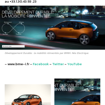
au +33.1.30.43.93 .23
Développement Durable : la mobilité réinventée par BMWi. Née Electrique.
– www.bmw-i.fr –
Facebook
–
Twitter
–
YouTube