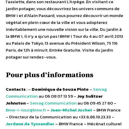
l’assiette, dans son restaurant L’Arpège. En visitant ce
jardin potager, vous découvrirez les univers communs de
BMW i et d’Alain Passard, vous pourrez découvrir un monde
végétal en plein cœur de la ville et vous adopterez
inévitablement une nouvelle vision sur la ville. Du jardin à
la BMW i, il n’y a qu’un pas ! BMW i Tour du 4 au 07 avril 2013
au Palais de Tokyo, 13 avenue du Président Wilson, 75 116
Paris, de 12h à minuit. Entrée Gratuite. Visite du jardin
potager sur rendez-vous.
Pour plus d’informations
Contacts
: –
Dominique de Souza Pinto
–
Servag
Communication
au 06 08 07 13 59 –
Joy Sulitzer
Johnston
–
Servag Communication
au 06 09 45 27 60 –
Bmw-i-tour@bmw.fr
–
Jean-Michel Juchet
– BMW France
– Directeur de la Communication au +33.6.86.18.23.33 –
Jordane de Tyssandier
– BMW France – Mécénat culturel