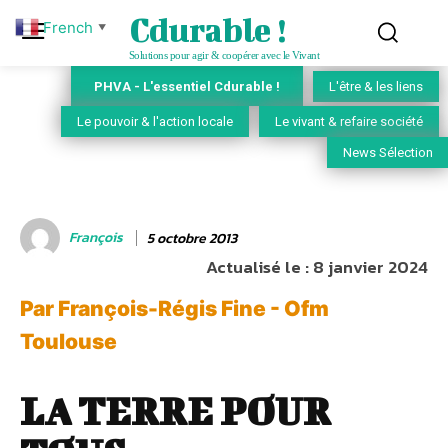
Cdurable !
French
▼
Solutions pour agir & coopérer avec le Vivant
PHVA - L'essentiel Cdurable !
L'être & les liens
Le pouvoir & l'action locale
Le vivant & refaire société
News Sélection
François
5 octobre 2013
Actualisé le :
8 janvier 2024
Par François-Régis Fine - Ofm
Toulouse
LA TERRE POUR