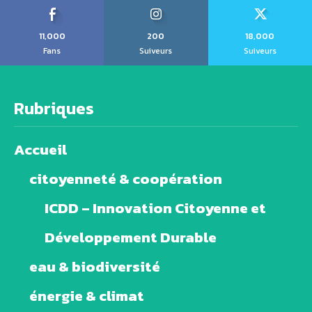
11,000
200
18,000
Fans
Suiveurs
Suiveurs
Rubriques
Accueil
citoyenneté & coopération
ICDD – Innovation Citoyenne et
Développement Durable
eau & biodiversité
énergie & climat