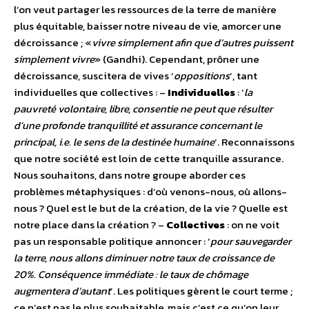
l’on veut partager les ressources de la terre de manière
plus équitable, baisser notre niveau de vie, amorcer une
décroissance ; «
vivre simplement afin que d’autres puissent
simplement vivre
» (Gandhi). Cependant, prôner une
décroissance, suscitera de vives ‘
oppositions
’, tant
individuelles que collectives : –
Individuelles
: ‘
la
pauvreté volontaire, libre, consentie ne peut que résulter
d’une profonde tranquillité et assurance concernant le
principal, i.e. le sens de la destinée humaine
’. Reconnaissons
que notre société est loin de cette tranquille assurance.
Nous souhaitons, dans notre groupe aborder ces
problèmes métaphysiques : d’où venons-nous, où allons-
nous ? Quel est le but de la création, de la vie ? Quelle est
notre place dans la création ? –
Collectives
: on ne voit
pas un responsable politique annoncer : ‘
pour sauvegarder
la terre, nous allons diminuer notre taux de croissance de
20%. Conséquence immédiate : le taux de chômage
augmentera d’autant
’. Les politiques gèrent le court terme ;
ce n’est pas le plus souhaitable, mais c’est ce qu’on leur