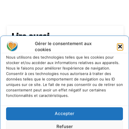
Lire aussi
Gérer le consentement aux
Transformer les territoires par le dialogue et la
cookies
coopération avec un Commun
d’Accompagnement des Transitions
Nous utilisons des technologies telles que les cookies pour
stocker et/ou accéder aux informations relatives aux appareils.
7 août 2026
Nous le faisons pour améliorer l’expérience de navigation.
Soutenir un pastoralisme durable en faveur de
Consentir à ces technologies nous autorisera à traiter des
socio-écosystèmes résilients
données telles que le comportement de navigation ou les ID
uniques sur ce site. Le fait de ne pas consentir ou de retirer son
6 août 2026
consentement peut avoir un effet négatif sur certaines
S’inspirer de l’arbre pour un modèle
fonctionnalités et caractéristiques.
économique régénératif du vivant …
5 août 2026
IPBES : le « GIEC de la biodiversité » appelle les
Accepter
entreprises à devenir des alliées du vivant
4 août 2026
Refuser