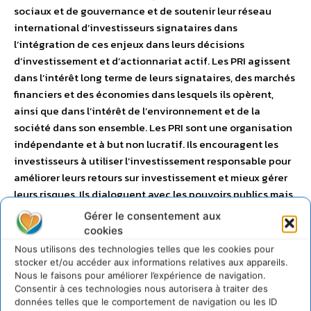
sociaux et de gouvernance et de soutenir leur réseau
international d’investisseurs signataires dans
l’intégration de ces enjeux dans leurs décisions
d’investissement et d’actionnariat actif. Les PRI agissent
dans l’intérêt long terme de leurs signataires, des marchés
financiers et des économies dans lesquels ils opèrent,
ainsi que dans l’intérêt de l’environnement et de la
société dans son ensemble. Les PRI sont une organisation
indépendante et à but non lucratif. Ils encouragent les
investisseurs à utiliser l’investissement responsable pour
améliorer leurs retours sur investissement et mieux gérer
leurs risques. Ils dialoguent avec les pouvoirs publics mais
ne dépendent d’aucun gouvernement. Les PRI comptent
Gérer le consentement aux
près de 2.600 signataires représentant 86.000 milliards
cookies
de dollars d’actifs sous gestion.
Nous utilisons des technologies telles que les cookies pour
stocker et/ou accéder aux informations relatives aux appareils.
Nous le faisons pour améliorer l’expérience de navigation.
Consentir à ces technologies nous autorisera à traiter des
données telles que le comportement de navigation ou les ID