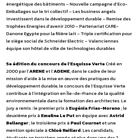
énergétique des bâtiments – Nouvelle campagne d’Eco-
Emballages sur le tri collectif – Les business angels
investissent dans le développement durable – Remise des
trophées Energies d’avenir 2010 – Partenariat CARE-
Danone Egypte pour la filière lait – Triple certification pour
le siège social de Schneider Electric – Valenciennes
équipe son hôtel de ville de technologies durables
5e édition du concours de l’Esquisse Verte
Créé en
2000 par l’
ARENE
et l’
ADEME
, dans le cadre de leur
mission d’aide à la mise en œuvre des pratiques du
développement durable, le concours de l’Esquisse Verte
contribue à l’intégration en Île-de-France de la qualité
environnementale dans la formation des architectes. Le
jury a remis : le premier prix à
Eugénia Frias-Moreno
; le
deuxième prix à
Emeline Le Put
en équipe avec
Astrid
Bellanger
; le troisième prix à
Paul Cournet
et une
mention spéciale à
Chloë Raillard
. Les candidats,
étudiants en troisième année et plus dans une des 7