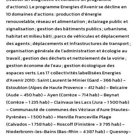
d’actions). Le programme Energies d’Avenir se décline en
10 domaines d’actions : production d’énergie
renouvelable, réseau et alimentation ; éclairage public et
signalisation ; gestion des bâtiments publics ; urbanisme,
habitat et milieu bâti ; parcs de véhicules et déplacement
des agents ; déplacements et infrastructures de transport ;
organisation générale de l’administration et écologie au
travail ; gestion des déchets et nettoiement de la voirie ;
gestion économe de l’eau ; gestion écologique des
espaces verts. Les 17 collectivités labellisées Energies
d’Avenir 2010 : Saint Laurent le Minier (Gard – 366 hab) –
Estoublon (Alpes de Haute Provence – 412 hab) – Belcaire
(Aude – 450 hab) – Ayen (Corrèze – 714 hab) – Beynat
(Corrèze – 1 235 hab) – Clairvaux les Lacs (Jura – 1 500 hab)
– Communauté de communes des Véziaux d’Aure (Hautes-
Pyrénées – 1 500 hab) – Merville Franceville Plage
(Calvados – 1 758 hab) – Roscoff (Finistère – 3 795 hab) –
Niederbronn-les-Bains (Bas-Rhin – 4 387 hab) – Quesnoy-