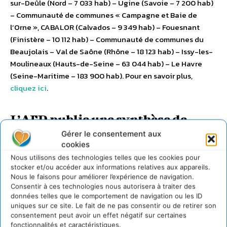
sur-Deûle (Nord – 7 033 hab) – Ugine (Savoie – 7 200 hab)
– Communauté de communes « Campagne et Baie de
l’Orne », CABALOR (Calvados – 9 349 hab) – Fouesnant
(Finistère – 10 112 hab) – Communauté de communes du
Beaujolais – Val de Saône (Rhône – 18 123 hab) – Issy-les-
Moulineaux (Hauts-de-Seine – 63 044 hab) – Le Havre
(Seine-Maritime – 183 900 hab). Pour en savoir plus,
cliquez ici
.
L’AFD publie une synthèse de
Gérer le consentement aux
conférence sur les programmes
cookies
d’efficacité énergétique des
Nous utilisons des technologies telles que les cookies pour
stocker et/ou accéder aux informations relatives aux appareils.
bâtiments
Nous le faisons pour améliorer l’expérience de navigation.
Consentir à ces technologies nous autorisera à traiter des
données telles que le comportement de navigation ou les ID
uniques sur ce site. Le fait de ne pas consentir ou de retirer son
consentement peut avoir un effet négatif sur certaines
fonctionnalités et caractéristiques.