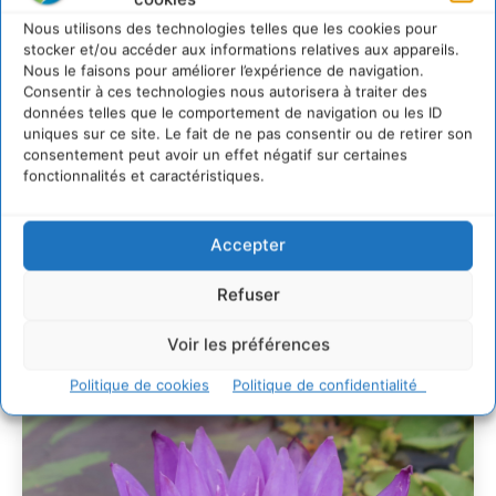
Comment le sol français a perdu sa mémoire
hydrique et déréglé tout le territoire (2020-2026)
Nous utilisons des technologies telles que les cookies pour
2 août 2026
stocker et/ou accéder aux informations relatives aux appareils.
Nous le faisons pour améliorer l’expérience de navigation.
Développer notre attention aux espèces vivantes
Consentir à ces technologies nous autorisera à traiter des
non humaines avec les communs de Zoepolis
données telles que le comportement de navigation ou les ID
30 juillet 2026
uniques sur ce site. Le fait de ne pas consentir ou de retirer son
Un kit citoyen pour lever les freins au
consentement peut avoir un effet négatif sur certaines
développement des forêts comestibles dans nos
fonctionnalités et caractéristiques.
villes
29 juillet 2026
Accepter
L’éco-anxiété informe et l’éco-lucidité transforme
28 juillet 2026
Refuser
7 indicateurs pour des villes résilientes et durables,
adaptées au changement climatique
Voir les préférences
27 juillet 2026
Politique de cookies
Politique de confidentialité