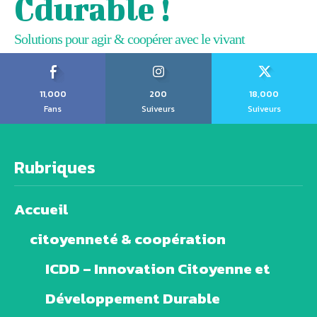
Cdurable !
Solutions pour agir & coopérer avec le vivant
11,000
200
18,000
Fans
Suiveurs
Suiveurs
Rubriques
Accueil
citoyenneté & coopération
ICDD – Innovation Citoyenne et
Développement Durable