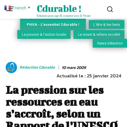
Cdurable !
French
▼
Solutions pour agir & coopérer avec le Vivant
PHVA - L'essentiel Cdurable !
L'être & les liens
Le pouvoir & l'action locale
Le vivant & refaire société
News Sélection
Rédaction Cdurable
10 mars 2009
Actualisé le :
25 janvier 2024
La pression sur les
ressources en eau
s’accroît, selon un
Rapport de l’UNESCO