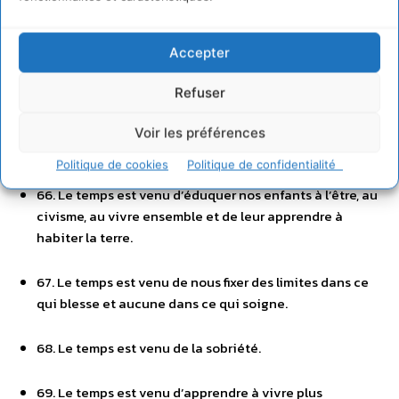
64. Le temps est venu de relocaliser des pans entiers de
Accepter
l’économie.
Refuser
65. Le temps est venu de la cohérence et de réorienter
nos activités et nos investissements vers l’utile et non
Voir les préférences
le nuisible.
Politique de cookies
Politique de confidentialité
66. Le temps est venu d’éduquer nos enfants à l’être, au
civisme, au vivre ensemble et de leur apprendre à
habiter la terre.
67. Le temps est venu de nous fixer des limites dans ce
qui blesse et aucune dans ce qui soigne.
68. Le temps est venu de la sobriété.
69. Le temps est venu d’apprendre à vivre plus