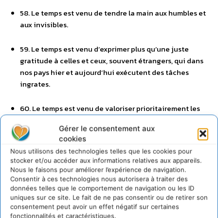
58. Le temps est venu de tendre la main aux humbles et
aux invisibles.
59. Le temps est venu d’exprimer plus qu’une juste
gratitude à celles et ceux, souvent étrangers, qui dans
nos pays hier et aujourd’hui exécutent des tâches
ingrates.
60. Le temps est venu de valoriser prioritairement les
métiers qui permettent la vie.
Gérer le consentement aux
cookies
61. Le temps est venu du travail qui épanouit.
Nous utilisons des technologies telles que les cookies pour
stocker et/ou accéder aux informations relatives aux appareils.
62. Le temps est venu de l’avènement de l’économie
Nous le faisons pour améliorer l’expérience de navigation.
sociale et solidaire.
Consentir à ces technologies nous autorisera à traiter des
données telles que le comportement de navigation ou les ID
uniques sur ce site. Le fait de ne pas consentir ou de retirer son
63. Le temps est venu d’exonérer les services publics de
consentement peut avoir un effet négatif sur certaines
la loi du rendement.
fonctionnalités et caractéristiques.