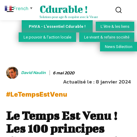
Cdurable !
French
▼
Solutions pour agir & coopérer avec le Vivant
PHVA - L'essentiel Cdurable !
L'être & les liens
Le pouvoir & l'action locale
Le vivant & refaire société
News Sélection
David Naulin
6 mai 2020
Actualisé le :
8 janvier 2024
#LeTempsEstVenu
Le Temps Est Venu !
Les 100 principes