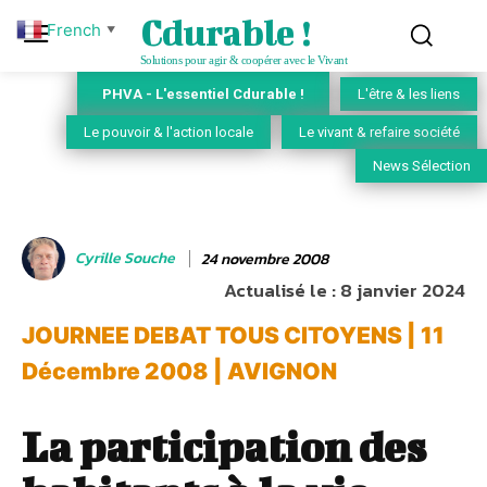
Cdurable !
French
▼
Solutions pour agir & coopérer avec le Vivant
PHVA - L'essentiel Cdurable !
L'être & les liens
Le pouvoir & l'action locale
Le vivant & refaire société
News Sélection
Cyrille Souche
24 novembre 2008
Actualisé le :
8 janvier 2024
JOURNEE DEBAT TOUS CITOYENS | 11
Décembre 2008 | AVIGNON
La participation des