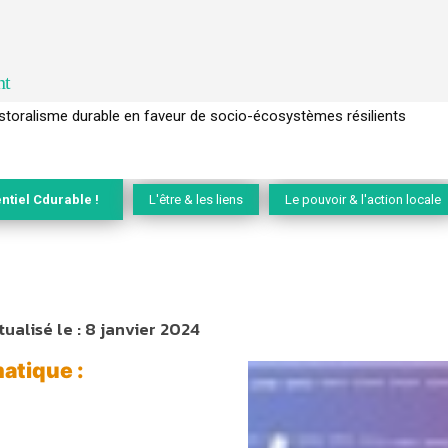
nt
l’arbre pour un modèle économique régénératif du vivant …
ntiel Cdurable !
L'être & les liens
Le pouvoir & l'action locale
tualisé le :
8 janvier 2024
matique :