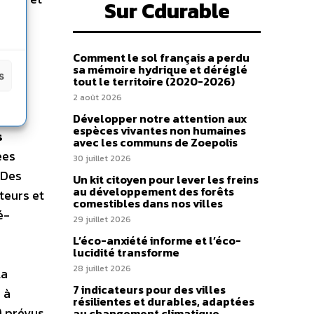
Sur Cdurable
rande
Comment le sol français a perdu
sa mémoire hydrique et déréglé
 de
s
tout le territoire (2020-2026)
2 août 2026
x de
Développer notre attention aux
espèces vivantes non humaines
s
avec les communs de Zoepolis
ées
30 juillet 2026
 Des
Un kit citoyen pour lever les freins
au développement des forêts
teurs et
comestibles dans nos villes
é-
29 juillet 2026
L’éco-anxiété informe et l’éco-
lucidité transforme
28 juillet 2026
la
7 indicateurs pour des villes
 à
résilientes et durables, adaptées
) prévus
au changement climatique