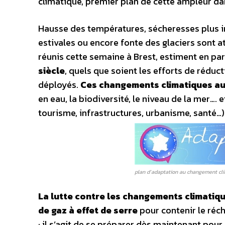
climatique, premier plan de cette ampleur da
Hausse des températures, sécheresses plus in
estivales ou encore fonte des glaciers sont 
réunis cette semaine à Brest, estiment en part
siècle
, quels que soient les efforts de réduc
déployés.
Ces changements climatiques au
en eau, la biodiversité, le niveau de la mer….
tourisme, infrastructures, urbanisme, santé…)
plan d’adaptation au changement cl
La lutte contre les changements climatiq
de gaz à effet de serre
pour contenir le réc
: il s’agit de se préparer dès maintenant pou