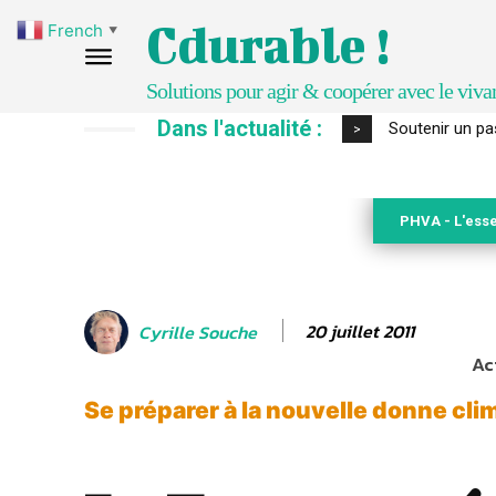
Cdurable !
French
▼
Solutions pour agir & coopérer avec le viva
Dans l'actualité :
S’inspirer de 
>
PHVA - L'esse
20 juillet 2011
Cyrille Souche
Ac
Se préparer à la nouvelle donne cli