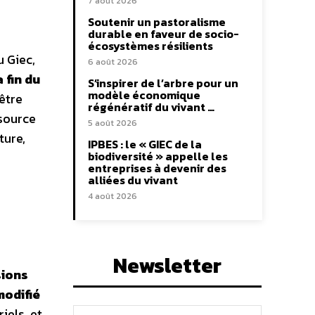
7 août 2026
Soutenir un pastoralisme
durable en faveur de socio-
écosystèmes résilients
u Giec,
6 août 2026
 fin du
S’inspirer de l’arbre pour un
modèle économique
être
régénératif du vivant …
ssource
5 août 2026
ture,
IPBES : le « GIEC de la
biodiversité » appelle les
entreprises à devenir des
alliées du vivant
4 août 2026
Newsletter
sions
modifié
iels, et