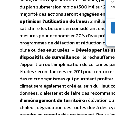
co
du plan submersion rapide (500 M€ sur 2011-
ca
majorité des actions seront engagées en 2011
optimiser l’utilisation de l’eau
: 2 milliards
satisfaire les besoins en considérant une st
mesures pour économiser 20% d’eau prélevée e
programmes de détection et réduction des fui
pluie ou des eaux usées. –
Développer les sa
dispositifs de surveillance
: le réchauffeme
l’apparition ou l’amplification de certaines p
études seront lancées en 2011 pour renforcer 
des microorganismes qui pourraient profiter 
climat sera également créé au sein du Haut co
données, d’alerter et de faire des recommand
d’aménagement du territoire
: élévation du
chaleur, dégradation des routes due à des cy
prendre en compte dès maintenant. Pour s’ass