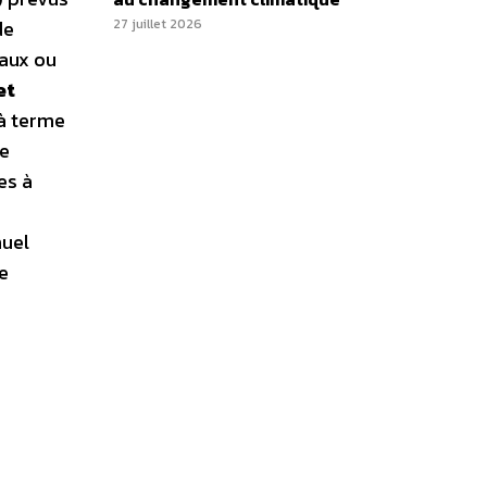
de
27 juillet 2026
raux ou
et
 à terme
de
es à
nuel
e