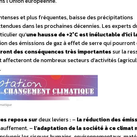
ns l’Union européenne.
tenses et plus fréquentes, baisse des précipitations
attendues dans les prochaines décennies. Les experts d
iculier qu’
une hausse de +2°C est inéluctable d’ici la
tion des émissions de gaz à effet de serre qui pourront 
ront des conséquences très importantes
sur la re
 et affecteront de nombreux secteurs d’activités (agricul
.
imatique
ues repose sur
deux leviers : –
la réduction des émis
hauffement. –
l’adaptation de la société à ce climat 
r prévenir les risques humains, environnementaux, matér