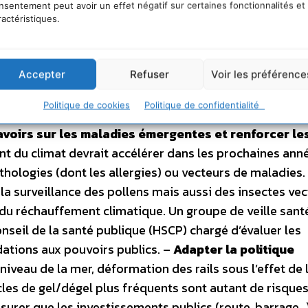
nsentement peut avoir un effet négatif sur certaines fonctionnalités et
2016) participent également de son financement. La g
ractéristiques.
 et 2012. Elles visent notamment à : –
Economiser et
 de m3 par an est le déficit estimé à l’horizon 2050 pour
abilité de la demande. Le plan prévoit donc un ensemble
Accepter
Refuser
Voir les préférence
n 2020, à travers l’action des Agences de l’eau, des
Politique de cookies
Politique de confidentialité
tes dans le réseau et d’aide à la récupération des eau
voirs sur les maladies émergentes et renforcer le
nt du climat devrait accélérer dans les prochaines ann
athologies (dont les allergies) ou vecteurs de maladies.
la surveillance des pollens mais aussi des insectes vec
du réchauffement climatique. Un groupe de veille sant
nseil de la santé publique (HSCP) chargé d’évaluer les
ations aux pouvoirs publics. –
Adapter la politique
 niveau de la mer, déformation des rails sous l’effet de 
cles de gel/dégel plus fréquents sont autant de risques
urer que les investissements publics (route, barrage…