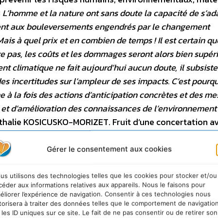
«
L’homme et la nature ont sans doute la capacité de s’ad
t aux bouleversements engendrés par le changement
ais à quel prix et en combien de temps ! Il est certain que
e pas, les coûts et les dommages seront alors bien supéri
t climatique ne fait aujourd’hui aucun doute, il subsiste
s incertitudes sur l’ampleur de ses impacts. C’est pourq
 à la fois des actions d’anticipation concrètes et des me
 et d’amélioration des connaissances de l’environnement
thalie KOSICUSKO-MORIZET. Fruit d’une concertation a
es représentants de la société civile, ce plan constitu
e plus de 80 actions détaillées, déclinées en près
Gérer le consentement aux cookies
ur la période 2011-2015
. Aux 171 millions € directeme
nouvelles mesures s’ajoutent 391 M€ au titre des
us utilisons des technologies telles que les cookies pour stocker et/ou
céder aux informations relatives aux appareils. Nous le faisons pour
nts d’Avenir qui participeront de près ou de loin à
éliorer l’expérience de navigation. Consentir à ces technologies nous
n, notamment dans les domaines de la biodiversité, de 
torisera à traiter des données telles que le comportement de navigatio
 les ID uniques sur ce site. Le fait de ne pas consentir ou de retirer son
ieurs mesures déjà financées dans le cadre du plan séche