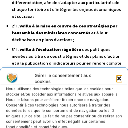
différenciation, afin de s’adapter aux particularités de
chaque territoire et d’intégrer les enjeux économiques
et sociaux ;
2° Il
veille à la mise en œuvre de ces stratégies par
l’ensemble des ministères concernés
et à leur
déclinaison en plans d’actions ;
3° Il
veille à l’évaluation régulière
des politiques
menées au titre de ces stratégies et des plans d’action
et à la publication d’indicateurs pour en rendre compte
;
Gérer le consentement aux
4° Il
veille à la cohérence de l’ensemble des
cookies
politiques publiques
avec les stratégies mentionnées
Nous utilisons des technologies telles que les cookies pour
au 1° ;
stocker et/ou accéder aux informations relatives aux appareils.
Nous le faisons pour améliorer l’expérience de navigation.
5° Il
prépare et coordonne les saisines et les
Consentir à ces technologies nous autorisera à traiter des
réponses du Gouvernement aux avis du Haut
données telles que le comportement de navigation ou les ID
Conseil pour le climat
.
uniques sur ce site. Le fait de ne pas consentir ou de retirer son
consentement peut avoir un effet négatif sur certaines
fonctionnalités et caractéristiques.