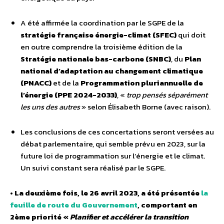
A été affirmée la coordination par le SGPE de la
stratégie française énergie-climat (SFEC)
qui doit
en outre comprendre la troisième édition de la
Stratégie nationale bas-carbone (SNBC)
, du
Plan
national d’adaptation au changement climatique
(PNACC)
et de la
Programmation pluriannuelle de
l’énergie (PPE 2024-2033)
, «
trop pensés séparément
les uns des autres
» selon Élisabeth Borne (avec raison).
Les conclusions de ces concertations seront versées au
débat parlementaire, qui semble prévu en 2023, sur la
future loi de programmation sur l’énergie et le climat.
Un suivi constant sera réalisé par le SGPE.
•
La deuxième fois, le 26 avril 2023, a été présentée
la
feuille de route du Gouvernement
, comportant en
2ème priorité «
Planifier et accélérer la transition