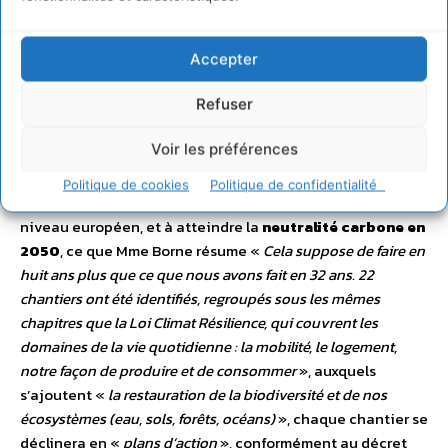
On voit que le mot « Plan écologique » n’est prononcé que
dans l’intitulé de la structure, et on doit donc en déduire
que les « stratégies et plans d’actions », cités, sont les
Accepter
vecteurs de la Planification écologique (…) La méthode a
Refuser
été explicité par 3 fois par la Première Ministre : •
La
première fois le 21 octobre 2022 par le lancement de «
Voir les préférences
France Nation Verte »
: Les objectifs sont construits pour
que la France réduise ses émissions de gaz à effet de serre
Politique de cookies
Politique de confidentialité
de 55% d’ici 2030, conformément à l’engagement pris au
niveau européen, et à atteindre la
neutralité carbone en
2050
, ce que Mme Borne résume «
Cela suppose de faire en
huit ans plus que ce que nous avons fait en 32 ans. 22
chantiers ont été identifiés, regroupés sous les mêmes
chapitres que la Loi Climat Résilience, qui couvrent les
domaines de la vie quotidienne : la mobilité, le logement,
notre façon de produire et de consommer
», auxquels
s’ajoutent «
la restauration de la biodiversité et de nos
écosystèmes (eau, sols, forêts, océans)
», chaque chantier se
déclinera en «
plans d’action
», conformément au décret