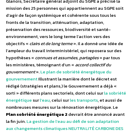
Glanois, Secrétaire général adjoint du SGPE a précisé la
mission des 25 personnes qui appartiennent au SGPE soit
d’agir de façon systémique et cohérente sous tous les
fronts de la transition, atténuation, adaptation,
préservation des ressources, biodiversité et santé-
environnement, vers le long terme l’action vers des
objectifs «
clairs et de long terme
». Il a donné une idée de
l’ampleur du travail interministériel, qui reposera sur des
hypothèses «
connues et assumées, partagées
» par tous
les ministères, témoignant d’un «
accord collectif du
gouvernement
».
Le plan de sobriété énergétque du
gourvernement
Illustrant la manière dont le décret est
rédigé (stratégies et plans,) le Gouvernement a déjà «
sorti » différents plans sectoriels, dont celui sur
la sobriété
énergétique
sur
l’eau
, celui sur
les transports
, et aussi de
nombreuses mesures sur la rénovation énergétique. Le
Plan sobriété énergétique 2
devrait être annoncé avant
la fin juin.
La gestion de l’eau au défi de son adaptation
aux changements climatiques
NEUTRALITÉ CARBONE DES