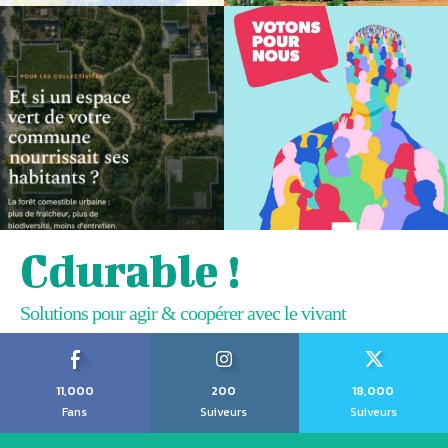
Cdurable !
Solutions pour agir & coopérer avec le vivant
11,000
200
18,000
Fans
Suiveurs
Suiveurs