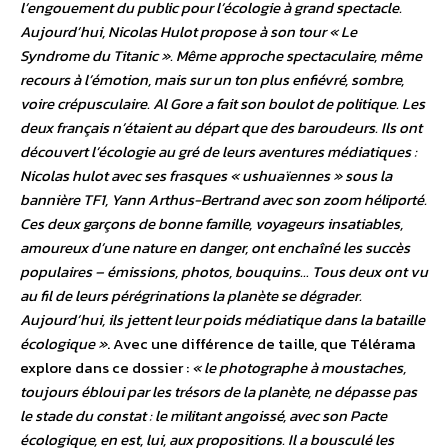
l’engouement du public pour l’écologie à grand spectacle.
Aujourd’hui, Nicolas Hulot propose à son tour « Le
Syndrome du Titanic ». Même approche spectaculaire, même
recours à l’émotion, mais sur un ton plus enfiévré, sombre,
voire crépusculaire. Al Gore a fait son boulot de politique. Les
deux français n’étaient au départ que des baroudeurs. Ils ont
découvert l’écologie au gré de leurs aventures médiatiques :
Nicolas hulot avec ses frasques « ushuaïennes » sous la
bannière TF1, Yann Arthus-Bertrand avec son zoom héliporté.
Ces deux garçons de bonne famille, voyageurs insatiables,
amoureux d’une nature en danger, ont enchaîné les succès
populaires – émissions, photos, bouquins… Tous deux ont vu
au fil de leurs pérégrinations la planète se dégrader.
Aujourd’hui, ils jettent leur poids médiatique dans la bataille
écologique »
. Avec une différence de taille, que Télérama
explore dans ce dossier :
« le photographe à moustaches,
toujours ébloui par les trésors de la planète, ne dépasse pas
le stade du constat : le militant angoissé, avec son Pacte
écologique, en est, lui, aux propositions. Il a bousculé les