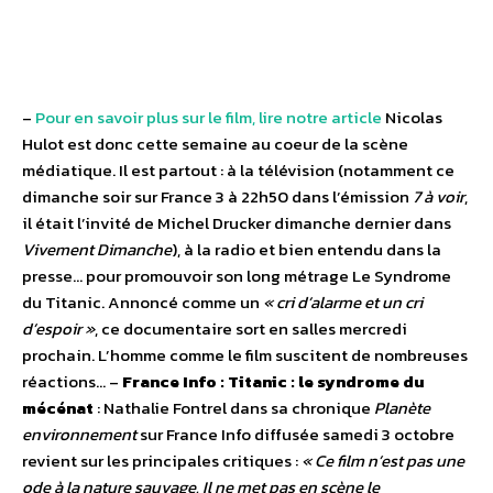
–
Pour en savoir plus sur le film, lire notre article
Nicolas
Hulot est donc cette semaine au coeur de la scène
médiatique. Il est partout : à la télévision (notamment ce
dimanche soir sur France 3 à 22h50 dans l’émission
7 à voir
,
il était l’invité de Michel Drucker dimanche dernier dans
Vivement Dimanche
), à la radio et bien entendu dans la
presse… pour promouvoir son long métrage Le Syndrome
du Titanic. Annoncé comme un
« cri d’alarme et un cri
d’espoir »
, ce documentaire sort en salles mercredi
prochain. L’homme comme le film suscitent de nombreuses
réactions… –
France Info : Titanic : le syndrome du
mécénat
: Nathalie Fontrel dans sa chronique
Planète
environnement
sur France Info diffusée samedi 3 octobre
revient sur les principales critiques :
« Ce film n’est pas une
ode à la nature sauvage. Il ne met pas en scène le