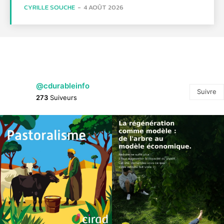
CYRILLE SOUCHE
-
4 AOÛT 2026
@cdurableinfo
Suivre
273
Suiveurs