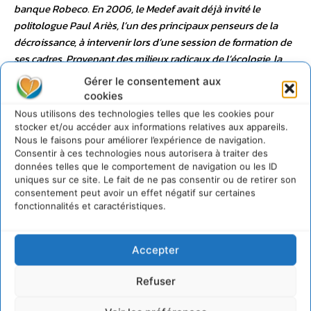
banque Robeco. En 2006, le Medef avait déjà invité le
politologue Paul Ariès, l’un des principaux penseurs de la
décroissance, à intervenir lors d’une session de formation de
ses cadres. Provenant des milieux radicaux de l’écologie, la
décroissance a progressivement bousculé les Verts et la
Gérer le consentement aux
gauche antiproductiviste, aiguisé la curiosité des socialistes
cookies
(qui en ont parlé lors de leur dernière université d’été) et des
Nous utilisons des technologies telles que les cookies pour
communistes, révulsé la droite et inspiré Alain de Benoist, un
stocker et/ou accéder aux informations relatives aux appareils.
des penseurs de la « Nouvelle Droite ». Elle interpelle
Nous le faisons pour améliorer l’expérience de navigation.
Consentir à ces technologies nous autorisera à traiter des
désormais le coeur du pouvoir économique.
données telles que le comportement de navigation ou les ID
uniques sur ce site. Le fait de ne pas consentir ou de retirer son
consentement peut avoir un effet négatif sur certaines
fonctionnalités et caractéristiques.
Accepter
Refuser