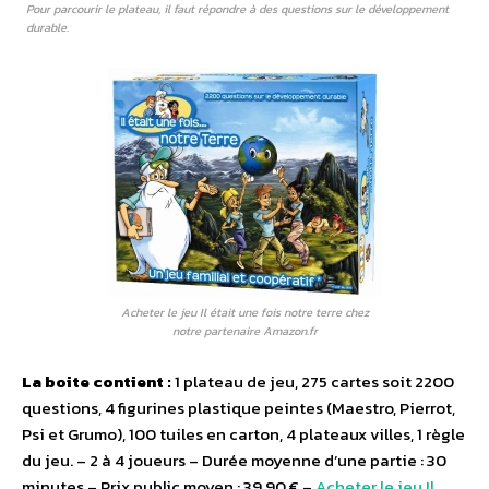
Pour parcourir le plateau, il faut répondre à des questions sur le développement
durable.
Acheter le jeu Il était une fois notre terre chez
notre partenaire Amazon.fr
La boite contient :
1 plateau de jeu, 275 cartes soit 2200
questions, 4 figurines plastique peintes (Maestro, Pierrot,
Psi et Grumo), 100 tuiles en carton, 4 plateaux villes, 1 règle
du jeu. – 2 à 4 joueurs – Durée moyenne d’une partie : 30
minutes – Prix public moyen : 39,90 € –
Acheter le jeu Il