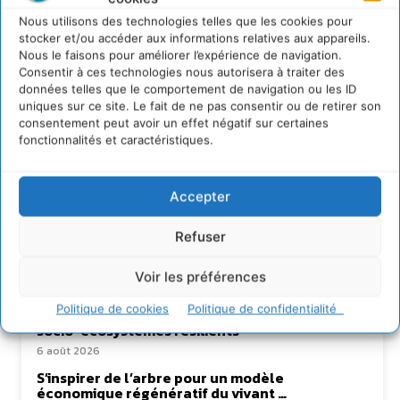
Nous utilisons des technologies telles que les cookies pour
stocker et/ou accéder aux informations relatives aux appareils.
Nous le faisons pour améliorer l’expérience de navigation.
Consentir à ces technologies nous autorisera à traiter des
données telles que le comportement de navigation ou les ID
uniques sur ce site. Le fait de ne pas consentir ou de retirer son
consentement peut avoir un effet négatif sur certaines
fonctionnalités et caractéristiques.
Lire aussi
Accepter
Transformer les territoires par le dialogue et la
Refuser
coopération avec un Commun
d’Accompagnement des Transitions
Voir les préférences
7 août 2026
Politique de cookies
Politique de confidentialité
Soutenir un pastoralisme durable en faveur de
socio-écosystèmes résilients
6 août 2026
S’inspirer de l’arbre pour un modèle
économique régénératif du vivant …