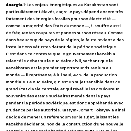
énergie ?
Les enjeux énergétiques au Kazakhstan sont
particulièrement élevés, car, si le pays dépend encore très
fortement des énergies fossiles pour son électricité —
comme la majorité des États du monde —, il souffre aussi
de fréquentes coupures et pannes sur son réseau. Comme
dans beaucoup de pays de la région, la faute revient à des
installations vétustes datant de la période soviétique.
C’est dans ce contexte que le gouvernement kazakh a
relancé le débat sur le nucléaire civil, sachant que le
Kazakhstan est le premier exportateur d’uranium au
monde — il représente, à lui seul, 42 % de la production
mondiale. Le nucléaire, qui est un sujet sensible dans ce
grand État d’Asie centrale, et qui réveille les douloureux
souvenirs des essais nucléaires menés dans le pays
pendant la période soviétique, est donc appréhendé avec
prudence par les autorités. Kassym-Jomart Tokayev a ainsi
décidé de mener un référendum sur le sujet, laissant les
Kazakhs décider ou non de la construction d’une nouvelle
centrale, 24 ans après l’arrêt du réacteur BN-350, qui se