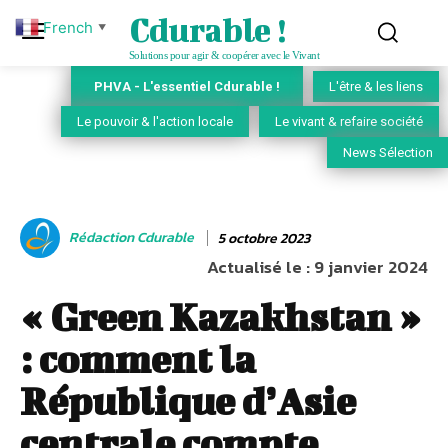
Cdurable !
French
▼
Solutions pour agir & coopérer avec le Vivant
PHVA - L'essentiel Cdurable !
L'être & les liens
Le pouvoir & l'action locale
Le vivant & refaire société
News Sélection
Rédaction Cdurable
5 octobre 2023
Actualisé le :
9 janvier 2024
« Green Kazakhstan »
: comment la
République d’Asie
centrale compte