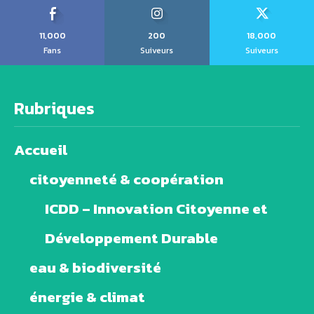
11,000
200
18,000
Fans
Suiveurs
Suiveurs
Rubriques
Accueil
citoyenneté & coopération
ICDD – Innovation Citoyenne et
Développement Durable
eau & biodiversité
énergie & climat