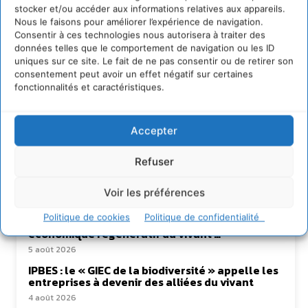
stocker et/ou accéder aux informations relatives aux appareils.
Nous le faisons pour améliorer l’expérience de navigation.
Consentir à ces technologies nous autorisera à traiter des
données telles que le comportement de navigation ou les ID
uniques sur ce site. Le fait de ne pas consentir ou de retirer son
consentement peut avoir un effet négatif sur certaines
Lire aussi
fonctionnalités et caractéristiques.
Transformer les territoires par le dialogue et la
coopération avec un Commun
Accepter
d’Accompagnement des Transitions
7 août 2026
Refuser
Soutenir un pastoralisme durable en faveur de
socio-écosystèmes résilients
Voir les préférences
6 août 2026
Politique de cookies
Politique de confidentialité
S’inspirer de l’arbre pour un modèle
économique régénératif du vivant …
5 août 2026
IPBES : le « GIEC de la biodiversité » appelle les
entreprises à devenir des alliées du vivant
4 août 2026