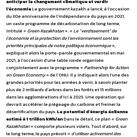
anticiper le changement climatique et verdir
l’économie
Le gouvernement kazakh a lancé, à l’occasion
du 30e anniversaire de l’indépendance du pays en 2021,
un vaste programme de décarbonation de long terme,
intitulé «
Green Kazakhstan
». «
Le “verdissement” de
l’économie et la protection de l’environnement sont les
priorités principales de notre politique économique
»,
expliquait alors le porte-parole gouvernemental en mai
2021, à l’occasion d’une table ronde organisée
conjointement avec le programme «
Partnership for Action
on Green Economy
» de l’ONU. Il y indiquait alors l’une des
grandes priorités pour les années à venir, à savoir planter
plus de 2 milliards d’arbres dans les forêts et 15 millions
dans les agglomérations d’ici à 2025. Une opération qui
devrait accélérer le piégeage du carbone et freiner la
désertification du pays.
Le potentiel d’énergie éolienne
estimé à 1 trillion kWh/an
Dans le détail, ce plan «
Green
Kazakhstan
» comporte plusieurs volets. Tout d’abord, sur
le long terme, le pays prévoit «
d’utiliser activement des