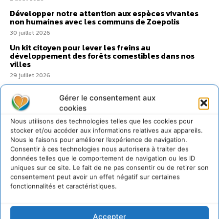
Développer notre attention aux espèces vivantes
non humaines avec les communs de Zoepolis
30 juillet 2026
Un kit citoyen pour lever les freins au
développement des forêts comestibles dans nos
villes
29 juillet 2026
L’éco-anxiété informe et l’éco-lucidité transforme
Gérer le consentement aux
28 juillet 2026
cookies
7 indicateurs pour des villes résilientes et durables,
Nous utilisons des technologies telles que les cookies pour
adaptées au changement climatique
stocker et/ou accéder aux informations relatives aux appareils.
27 juillet 2026
Nous le faisons pour améliorer l’expérience de navigation.
Consentir à ces technologies nous autorisera à traiter des
données telles que le comportement de navigation ou les ID
uniques sur ce site. Le fait de ne pas consentir ou de retirer son
consentement peut avoir un effet négatif sur certaines
fonctionnalités et caractéristiques.
Accepter