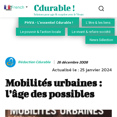
Cdurable !
French
▼
Solutions pour agir & coopérer avec le Vivant
PHVA - L'essentiel Cdurable !
L'être & les liens
Le pouvoir & l'action locale
Le vivant & refaire société
News Sélection
Rédaction Cdurable
26 décembre 2008
Actualisé le :
25 janvier 2024
Mobilités urbaines :
l’âge des possibles