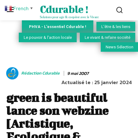
Cdurable !
French
▼
Solutions pour agir & coopérer avec le Vivant
PHVA - L'essentiel Cdurable !
L'être & les liens
Le pouvoir & l'action locale
Le vivant & refaire société
News Sélection
Rédaction Cdurable
9 mai 2007
Actualisé le :
25 janvier 2024
green is beautiful
lance son webzine
[Artistique,
Ecologique &