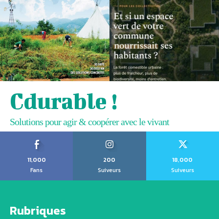
Cdurable !
Solutions pour agir & coopérer avec le vivant
11,000
200
18,000
Fans
Suiveurs
Suiveurs
Rubriques