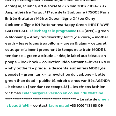
écologie, science, art & société / 26 mai 2007 / 10H-17H /
Amphithéâtre Turgot / 17 rue de la Sorbonne / 75005 Paris
Entrée Gratuite / Métro: Odéon (ligne 04) ou Cluny
Sorbonne (ligne 10) Partenaires: Happy Green, IHPST, WWF,
GREENPEACE
Télécharger le programme
ECO[arts] – green
& blooming – Andy Goldsworthy ARTS[de vivre] – mother
earth – les refuges à papillons – green & glam – celles et
ceux qui m’aiment prendront le temps et le train MODE &
tendance – green attitude – idéo, le label aux idéaux en
poupe – look book – collection idéo automne-hiver 07/08
– why bother ? – prada: la descente aux enfers MODE[de
pensée] – green tank – la révolution du carbone – better
green than dead – publicité, miroir de nos vanités AGENDA
– beltane ET[pendant ce temps-là] – les chiens fashion
victimes
Télécharger la version en couleur du webzine
*************************************** – Le site de
green
is beautiful®
– contact:
laure maud
+33 (0)6 11 31 83 09