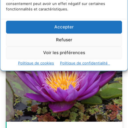
consentement peut avoir un effet négatif sur certaines
7 indicateurs pour des villes résilientes et durables,
fonctionnalités et caractéristiques.
adaptées au changement climatique
27 juillet 2026
Accepter
Refuser
Voir les préférences
Politique de cookies
Politique de confidentialité