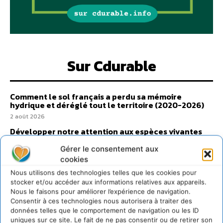
Sur Cdurable
Comment le sol français a perdu sa mémoire
hydrique et déréglé tout le territoire (2020-2026)
2 août 2026
Développer notre attention aux espèces vivantes
non humaines avec les communs de Zoepolis
Gérer le consentement aux
30 juillet 2026
cookies
Un kit citoyen pour lever les freins au
Nous utilisons des technologies telles que les cookies pour
développement des forêts comestibles dans nos
villes
stocker et/ou accéder aux informations relatives aux appareils.
Nous le faisons pour améliorer l’expérience de navigation.
29 juillet 2026
Consentir à ces technologies nous autorisera à traiter des
L’éco-anxiété informe et l’éco-lucidité transforme
données telles que le comportement de navigation ou les ID
uniques sur ce site. Le fait de ne pas consentir ou de retirer son
28 juillet 2026