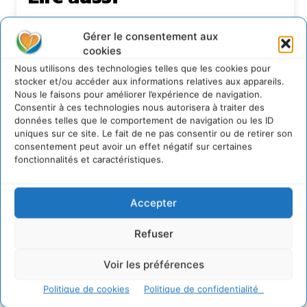
S’inspirer de l’arbre pour un modèle
économique régénératif du vivant …
Gérer le consentement aux
cookies
5 août 2026
Nous utilisons des technologies telles que les cookies pour
IPBES : le « GIEC de la biodiversité » appelle les
stocker et/ou accéder aux informations relatives aux appareils.
entreprises à devenir des alliées du vivant
Nous le faisons pour améliorer l’expérience de navigation.
4 août 2026
Consentir à ces technologies nous autorisera à traiter des
Comment le sol français a perdu sa mémoire
données telles que le comportement de navigation ou les ID
hydrique et déréglé tout le territoire (2020-
uniques sur ce site. Le fait de ne pas consentir ou de retirer son
2026)
consentement peut avoir un effet négatif sur certaines
fonctionnalités et caractéristiques.
2 août 2026
Permaculture, la Voie de l’Autonomie
30 juillet 2026
Accepter
Refuser
Newsletter
Voir les préférences
Politique de cookies
Politique de confidentialité