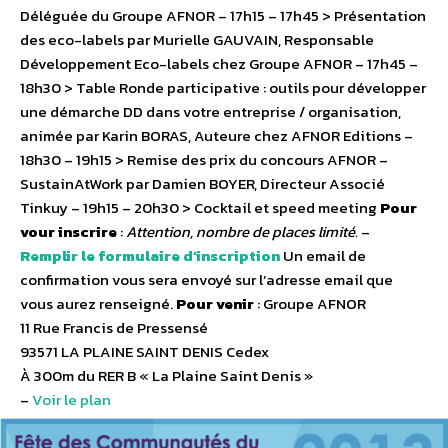
Déléguée du Groupe AFNOR – 17h15 – 17h45 > Présentation
des eco-labels par Murielle GAUVAIN, Responsable
Développement Eco-labels chez Groupe AFNOR – 17h45 –
18h30 > Table Ronde participative : outils pour développer
une démarche DD dans votre entreprise / organisation,
animée par Karin BORAS, Auteure chez AFNOR Editions –
18h30 – 19h15 > Remise des prix du concours AFNOR –
SustainAtWork par Damien BOYER, Directeur Associé
Tinkuy – 19h15 – 20h30 > Cocktail et speed meeting
Pour
vour inscrire
:
Attention, nombre de places limité.
–
Remplir le formulaire d’inscription
Un email de
confirmation vous sera envoyé sur l’adresse email que
vous aurez renseigné.
Pour venir
: Groupe AFNOR
11 Rue Francis de Pressensé
93571 LA PLAINE SAINT DENIS Cedex
À 300m du RER B « La Plaine Saint Denis »
–
Voir le plan