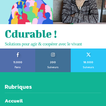
Cdurable !
Solutions pour agir & coopérer avec le vivant
11,000
200
18,000
Fans
Suiveurs
Suiveurs
Rubriques
Accueil