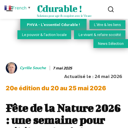
Cdurable !
French
▼
Solutions pour agir & coopérer avec le Vivant
PHVA - L'essentiel Cdurable !
L'être & les liens
Le pouvoir & l'action locale
Le vivant & refaire société
News Sélection
Cyrille Souche
7 mai 2025
Actualisé le :
24 mai 2026
20e édition du 20 au 25 mai 2026
Fête de la Nature 2026
: une semaine pour