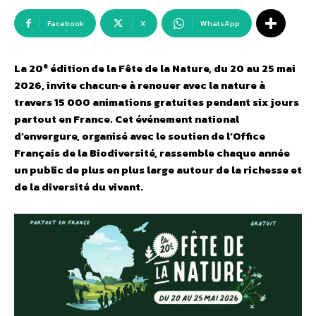
Facebook
X
WhatsApp
e
La 20
édition de la Fête de la Nature, du 20 au 25 mai
2026, invite chacun·e à
renouer avec la nature
à
travers
15 000 animations gratuites pendant six jours
partout en France
. Cet événement national
d’envergure, organisé avec le soutien de l’Office
Français de la Biodiversité, rassemble chaque année
un public de plus en plus large autour de la richesse et
de la diversité du vivant.