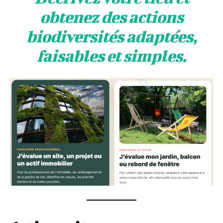
obtenez des actions
biodiversités
adaptées,
faisables et
simples
.