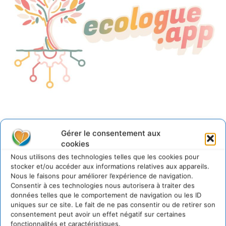
Gérer le consentement aux
«
Le 22 mai,
Journée internationale de la
cookies
biodiversité
, correspond à l’adoption de la
Nous utilisons des technologies telles que les cookies pour
Convention sur la diversité biologique
. Si vous ne
stocker et/ou accéder aux informations relatives aux appareils.
trouvez pas votre bonheur avec une animation de
Nous le faisons pour améliorer l’expérience de navigation.
Consentir à ces technologies nous autorisera à traiter des
la
Fête de la Nature
,
Prenez 5 minutes pour tester
données telles que le comportement de navigation ou les ID
ecologue.app
… »
uniques sur ce site. Le fait de ne pas consentir ou de retirer son
consentement peut avoir un effet négatif sur certaines
fonctionnalités et caractéristiques.