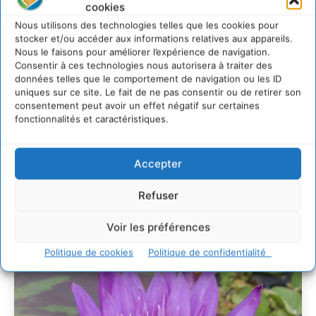
cookies
2 août 2026
Nous utilisons des technologies telles que les cookies pour
Développer notre attention aux espèces vivantes
stocker et/ou accéder aux informations relatives aux appareils.
non humaines avec les communs de Zoepolis
Nous le faisons pour améliorer l’expérience de navigation.
30 juillet 2026
Consentir à ces technologies nous autorisera à traiter des
données telles que le comportement de navigation ou les ID
Un kit citoyen pour lever les freins au
uniques sur ce site. Le fait de ne pas consentir ou de retirer son
développement des forêts comestibles dans nos
consentement peut avoir un effet négatif sur certaines
villes
fonctionnalités et caractéristiques.
29 juillet 2026
L’éco-anxiété informe et l’éco-lucidité transforme
Accepter
28 juillet 2026
7 indicateurs pour des villes résilientes et durables,
Refuser
adaptées au changement climatique
27 juillet 2026
Voir les préférences
Politique de cookies
Politique de confidentialité