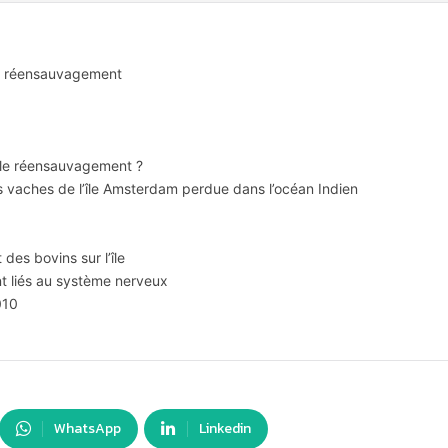
du réensauvagement
t le réensauvagement ?
des vaches de l’île Amsterdam perdue dans l’océan Indien
des bovins sur l’île
t liés au système nerveux
010
WhatsApp
Linkedin