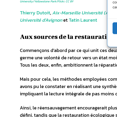
University/Yellowstone Park/Flickr
,
CC BY
co
ca
Thierry Dutoit
,
Aix-Marseille Université (AMU)
Université d’Avignon
et
Tatin Laurent
Aux sources de la restauration
Commençons d’abord par ce qui unit ces deux 
germe une volonté de retour vers un état moin
Tous les deux, enfin, ambitionnent la réparat
Mais pour cela, les méthodes employées com
avons pu le constater en réalisant une synthè
impliquant la lecture intégrale de pas moins d
Ainsi, le réensauvagement encouragerait plus
défini, tandis que la restauration écologique 