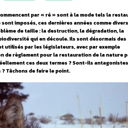
commencent par « ré » sont à la mode tels la resta
se sont imposés, ces dernières années comme diver
lème de taille : la destruction, la dégradation, la
iodiversité qui en découle. Ils sont désormais des
t utilisés par les législateurs, avec par exemple
ion de règlement pour la restauration de la nature p
éellement ces deux termes ? Sont-ils antagonistes
 ? Tâchons de faire le point.