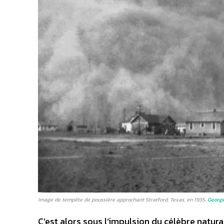
Image de tempête de poussière approchant Stratford, Texas, en 1935.
George
C’est alors sous l’impulsion du célèbre natur