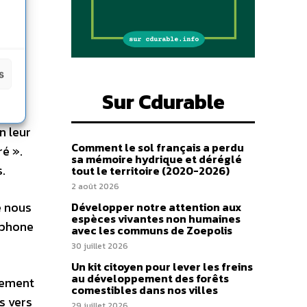
on
,
s
Sur Cdurable
n leur
Comment le sol français a perdu
ré ».
sa mémoire hydrique et déréglé
.
tout le territoire (2020-2026)
2 août 2026
e nous
Développer notre attention aux
espèces vivantes non humaines
ophone
avec les communs de Zoepolis
30 juillet 2026
Un kit citoyen pour lever les freins
au développement des forêts
lement
comestibles dans nos villes
s vers
29 juillet 2026