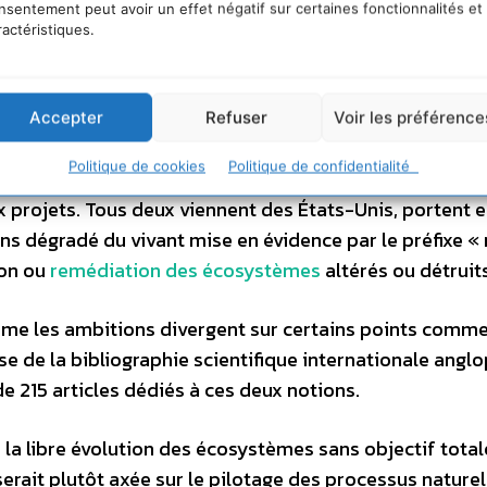
nsentement peut avoir un effet négatif sur certaines fonctionnalités et
ractéristiques.
;
Clémentine Mutillod
,
Université d’Avignon
;
Elise Buiss
Accepter
Refuser
Voir les préférence
 écologique et du réensauvagement
Politique de cookies
Politique de confidentialité
projets. Tous deux viennent des États-Unis, portent e
s dégradé du vivant mise en évidence par le préfixe « 
ion ou
remédiation des écosystèmes
altérés ou détruits
me les ambitions divergent sur certains points comm
se de la bibliographie scientifique internationale angl
e 215 articles dédiés à ces deux notions.
 la libre évolution des écosystèmes sans objectif tota
serait plutôt axée sur le pilotage des processus naturel