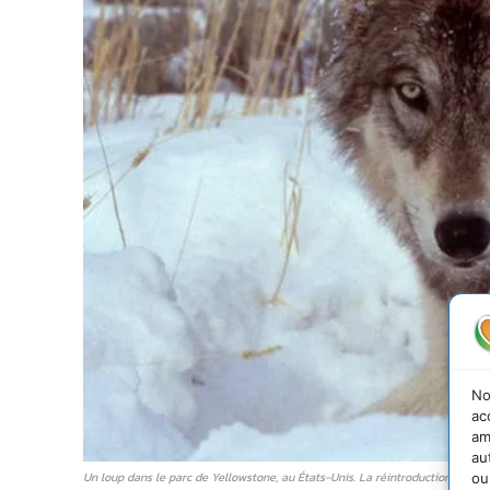
No
ac
am
au
Un loup dans le parc de Yellowstone, au États-Unis. La réintroduction du lo
ou