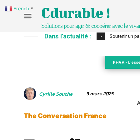
Cdurable !
French
▼
Solutions pour agir & coopérer avec le viva
Dans l'actualité :
S’inspirer de 
>
PHVA - L'esse
3 mars 2025
Cyrille Souche
A
The Conversation France