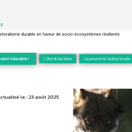
nt
l’arbre pour un modèle économique régénératif du vivant …
ntiel Cdurable !
L'être & les liens
Le pouvoir & l'action locale
ctualisé le :
23 août 2025