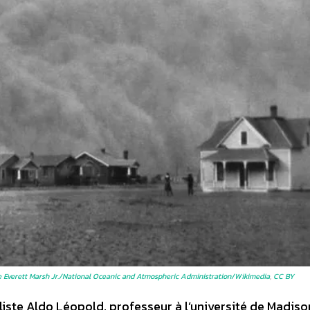
 Everett Marsh Jr./National Oceanic and Atmospheric Administration/Wikimedia
,
CC BY
aliste Aldo Léopold, professeur à l’université de Madis