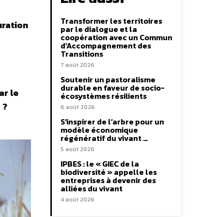
Transformer les territoires
uration
par le dialogue et la
coopération avec un Commun
s
d’Accompagnement des
Transitions
7 août 2026
Soutenir un pastoralisme
durable en faveur de socio-
ar le
écosystèmes résilients
 ?
6 août 2026
S’inspirer de l’arbre pour un
modèle économique
régénératif du vivant …
5 août 2026
IPBES : le « GIEC de la
biodiversité » appelle les
entreprises à devenir des
alliées du vivant
4 août 2026