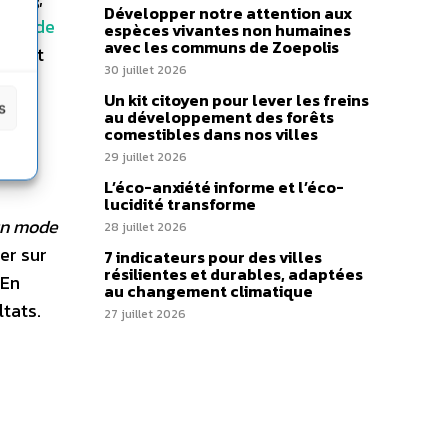
Développer notre attention aux
chés de
espèces vivantes non humaines
avec les communs de Zoepolis
re, et
30 juillet 2026
et de
Un kit citoyen pour lever les freins
s
au développement des forêts
comestibles dans nos villes
29 juillet 2026
L’éco-anxiété informe et l’éco-
lucidité transforme
un mode
28 juillet 2026
er sur
7 indicateurs pour des villes
résilientes et durables, adaptées
 En
au changement climatique
ltats.
27 juillet 2026