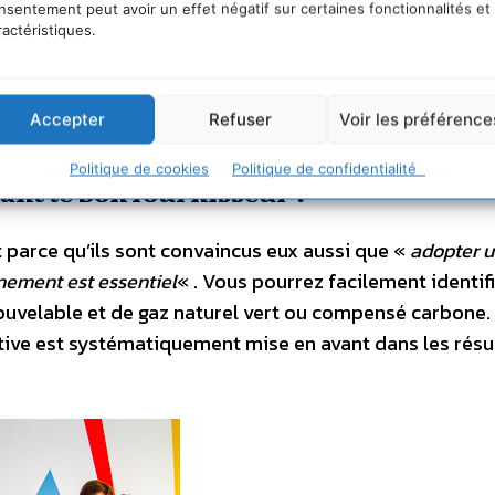
nsentement peut avoir un effet négatif sur certaines fonctionnalités et
le, et UEM (Metz).
Source
:
CRE, Observatoire des mar
ractéristiques.
ieurs offres, avec plusieurs options tarifaires par off
otre niveau de consommation. Le comparateur vous perm
omparer les fournisseurs ?
Accepter
Refuser
Voir les préférence
Politique de cookies
Politique de confidentialité
ant le bon fournisseur !
 parce qu’ils sont convaincus eux aussi que «
adopter 
nnement est essentiel
« . Vous pourrez facilement identifi
nouvelable et de gaz naturel vert ou compensé carbone.
titive est systématiquement mise en avant dans les résu