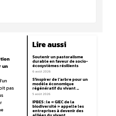
Lire aussi
Soutenir un pastoralisme
ation
durable en faveur de socio-
écosystèmes résilients
r un
6 août 2026
S’inspirer de l’arbre pour un
d’un
modèle économique
oit pas
régénératif du vivant …
us
5 août 2026
IPBES : le « GIEC de la
r
biodiversité » appelle les
ne
entreprises à devenir des
alliées du vivant