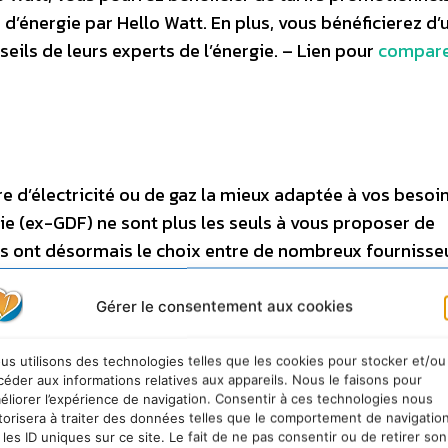
’énergie par Hello Watt. En plus, vous bénéficierez d’
seils de leurs experts de l’énergie. – Lien pour
compare
 d’électricité ou de gaz la mieux adaptée à vos besoin
e (ex-GDF) ne sont plus les seuls à vous proposer de
liers ont désormais le choix entre de nombreux fournisse
ques
”
, EDF et Engie, qui proposent l’électricité et le gaz
compétitifs. –
Les “
alternatifs
”
, ce sont 11 nouveaux
Gérer le consentement aux cookies
rture du marché à la concurrence pour les particuliers e
aussi du gaz et de l’électricité, comme Direct Energie,
us utilisons des technologies telles que les cookies pour stocker et/ou
céder aux informations relatives aux appareils. Nous le faisons pour
ts, créés en 2016 : ilek, ekWateur, Energies d’ici et Pl
éliorer l’expérience de navigation. Consentir à ces technologies nous
Distribution
pour les petites zones du territoire français
torisera à traiter des données telles que le comportement de navigatio
 les ID uniques sur ce site. Le fait de ne pas consentir ou de retirer son
rmi les plus connues on peut citer Electricité de Stras