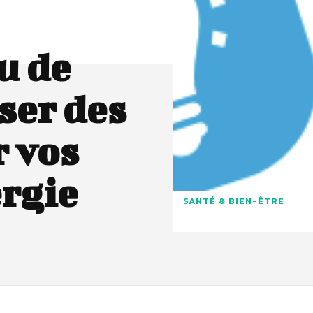
ou de
ser des
 vos
ergie
SANTÉ & BIEN-ÊTRE