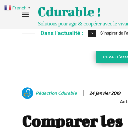
Cdurable !
French
▼
Solutions pour agir & coopérer avec le viva
Dans l'actualité :
IPBES : le « GI
>
PHVA - L'esse
24 janvier 2019
Rédaction Cdurable
Act
Comparer les