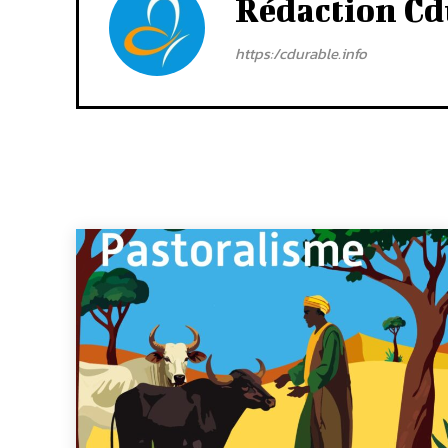
Rédaction Cd
https:/cdurable.info