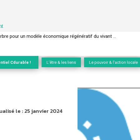
nt
EC de la biodiversité » appelle les entreprises à devenir des alliées du 
ntiel Cdurable !
L'être & les liens
Le pouvoir & l'action locale
ualisé le :
25 janvier 2024