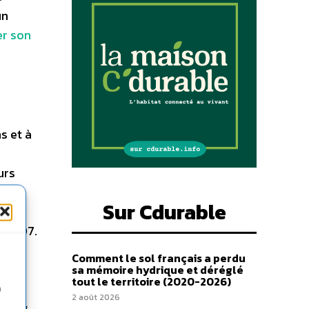
un
r son
s et à
urs
 mais
Sur Cdurable
n 2007.
Comment le sol français a perdu
üm
sa mémoire hydrique et déréglé
tout le territoire (2020-2026)
 :
n
2 août 2026
bourg,