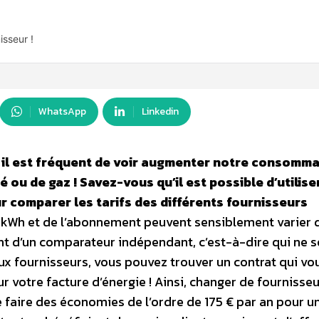
isseur !
WhatsApp
Linkedin
s il est fréquent de voir augmenter notre consomm
é ou de gaz ! Savez-vous qu’il est possible d’utilise
 comparer les tarifs des différents fournisseurs
du kWh et de l’abonnement peuvent sensiblement varier 
vant d’un comparateur indépendant, c’est-à-dire qui ne s
ux fournisseurs, vous pouvez trouver un contrat qui vo
r votre facture d’énergie ! Ainsi, changer de fournisseu
e faire des économies de l’ordre de 175 € par an pour u