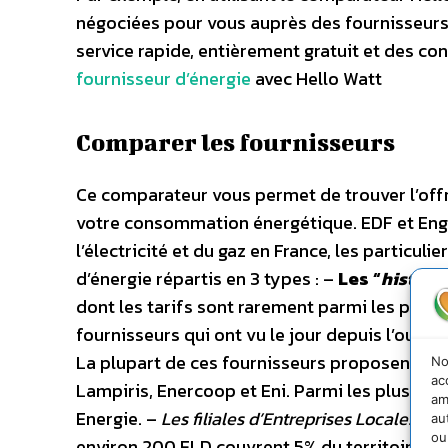
négociées pour vous auprès des fournisseurs d
service rapide, entièrement gratuit et des con
fournisseur d’énergie
avec Hello Watt
Comparer les fournisseurs
Ce comparateur vous permet de trouver l’offre
votre consommation énergétique. EDF et Engi
l’électricité et du gaz en France, les particu
d’énergie répartis en 3 types : –
Les “
histori
dont les tarifs sont rarement parmi les plus 
fournisseurs qui ont vu le jour depuis l’ouve
La plupart de ces fournisseurs proposent eux 
No
ac
Lampiris, Enercoop et Eni. Parmi les plus récen
am
Energie. –
Les filiales d’Entreprises Locales de 
au
ou
environ 200 ELD couvrent 5% du territoire. Pa