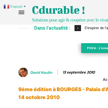
Cdurable !
French
▼
Solutions pour agir & coopérer avec le viva
Dans l'actualité :
S’inspirer de l’a
IPBES : le « GI
>
PHVA - L'esse
13 septembre 2010
David Naulin
Ac
9ème édition à BOURGES - Palais d'
14 octobre 2010