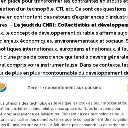
 en place pour transformer les contraintes en atouts et
ation d’un technopôle, CTI, etc. Ce sont ces questions
re, en confrontant des retours d’expériences d’industri
res. –
Le jeudi du CNRI : Collectivités et développe
x, le concept de développement durable s’affirme aujo
d’enjeux économiques, environnementaux et sociaux. S
olitiques internationaux, européens et nationaux, il fa
it d’une prise de conscience qui tend à devenir générale
l compris voire instrumentalisé. Dans ce contexte, le
cteur de plus en plus incontournable du développement d
 le fait que l’alchimie entre développement économique
Gérer le consentement aux cookies
ciale sont de nature à contribuer à l’attractivité des
périences et éléments de méthodes, ce Jeudi du CNRI ou
us utilisons des technologies telles que les cookies pour stocker et/ou
ales et se tiendra au sein même d’Envirorisk 2010. Inte
céder aux informations relatives aux appareils. Nous le faisons pour
PLUS – COMMUNAUTÉ D’AGGLOMÉRATION D’AVIGNON 
éliorer l’expérience de navigation. Consentir à ces technologies nous
ts et retours d’expériences
Une succession de confé
torisera à traiter des données telles que le comportement de navigatio
 les ID uniques sur ce site. Le fait de ne pas consentir ou de retirer son