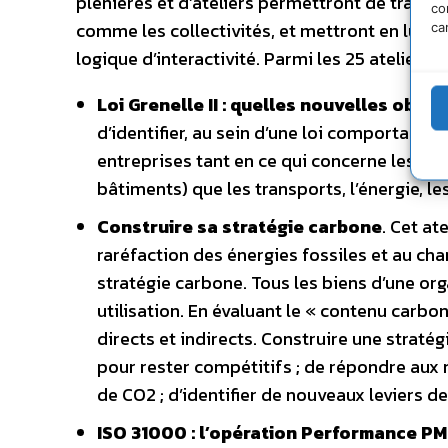
plénières et d’ateliers permettront de traite
co
comme les collectivités, et mettront en lumi
ca
logique d’interactivité. Parmi les 25 ateliers 
Loi Grenelle II : quelles nouvelles oblig
d’identifier, au sein d’une loi comportant 
entreprises tant en ce qui concerne les b
bâtiments) que les transports, l’énergie, le
Construire sa stratégie carbone
. Cet at
raréfaction des énergies fossiles et au ch
stratégie carbone. Tous les biens d’une org
utilisation. En évaluant le « contenu carb
directs et indirects. Construire une stratég
pour rester compétitifs ; de répondre aux 
de CO2 ; d’identifier de nouveaux leviers 
ISO 31000 : l’opération Performance PM