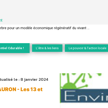
nt
rbre pour un modèle économique régénératif du vivant …
EC de la biodiversité » appelle les entreprises à devenir des alliées du
ntiel Cdurable !
L'être & les liens
Le pouvoir & l'action locale
tualisé le :
8 janvier 2024
AURON - Les 13 et