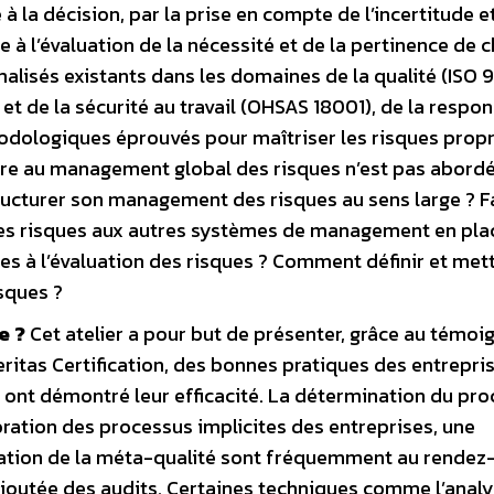
la décision, par la prise en compte de l’incertitude e
ide à l’évaluation de la nécessité et de la pertinence de
isés existants dans les domaines de la qualité (ISO 9
et de la sécurité au travail (OHSAS 18001), de la respon
odologiques éprouvés pour maîtriser les risques propr
ire au management global des risques n’est pas abordé
ructurer son management des risques au sens large ? Fa
 risques aux autres systèmes de management en pla
res à l’évaluation des risques ? Comment définir et met
sques ?
e ?
Cet atelier a pour but de présenter, grâce au témoi
eritas Certification, des bonnes pratiques des entrepri
ui ont démontré leur efficacité. La détermination du pr
lioration des processus implicites des entreprises, une
lisation de la méta-qualité sont fréquemment au rendez
r ajoutée des audits. Certaines techniques comme l’anal