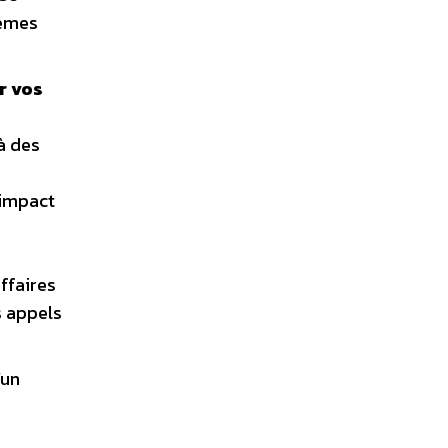
tèmes
r vos
à des
 impact
ffaires
s appels
’un