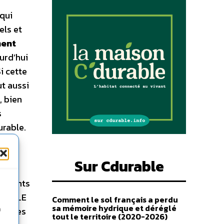
 qui
els et
ment
urd’hui
i cette
ut aussi
, bien
s
urable.
,
Sur Cdurable
vrira
rvenants
– PÔLE
Comment le sol français a perdu
sa mémoire hydrique et déréglé
rences
n
tout le territoire (2020-2026)