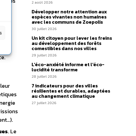
eprises
2 août 2026
e
Développer notre attention aux
espèces vivantes non humaines
avec les communs de Zoepolis
30 juillet 2026
s
Un kit citoyen pour lever les freins
au développement des forêts
des
comestibles dans nos villes
29 juillet 2026
ce.
L’éco-anxiété informe et l’éco-
lucidité transforme
28 juillet 2026
 leur
7 indicateurs pour des villes
résilientes et durables, adaptées
étiques
au changement climatique
énergie
27 juillet 2026
missions
ent…).
ues
. Le