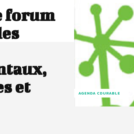
e forum
des
ntaux,
s et
AGENDA CDURABLE