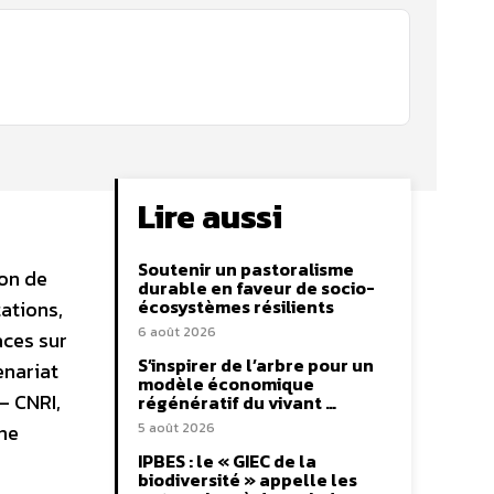
Lire aussi
Soutenir un pastoralisme
ion de
durable en faveur de socio-
écosystèmes résilients
ations,
6 août 2026
aces sur
S’inspirer de l’arbre pour un
enariat
modèle économique
– CNRI,
régénératif du vivant …
une
5 août 2026
IPBES : le « GIEC de la
biodiversité » appelle les