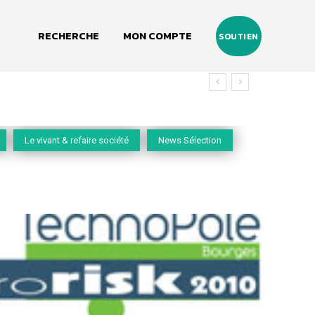
RECHERCHE
MON COMPTE
SOUTIEN
 vivant
Le vivant & refaire société
News Sélection