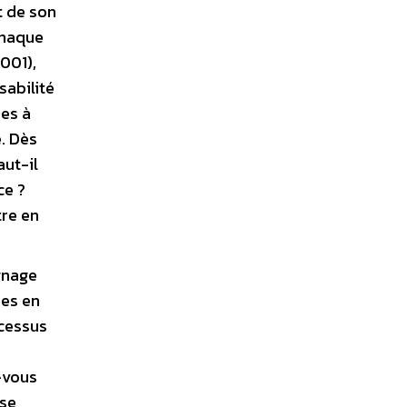
t de son
 chaque
001),
sabilité
es à
. Dès
ut-il
ce ?
tre en
gnage
ses en
ocessus
-vous
yse