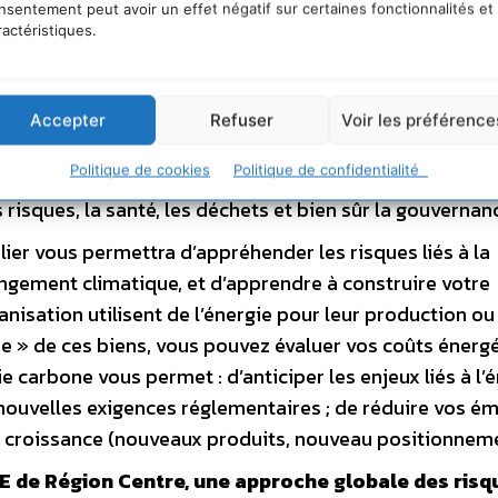
r les thèmes transversaux concernant tous types d’entr
nsentement peut avoir un effet négatif sur certaines fonctionnalités et
ère les préoccupations des différents acteurs, dans un
ractéristiques.
proposés :
ations pour les entreprises ?
Cet atelier a pour but
Accepter
Refuser
Voir les préférence
quelques 250 articles, ceux susceptibles d’impacter les
Politique de cookies
Politique de confidentialité
âtiments (amélioration de la performance énergétique 
s risques, la santé, les déchets et bien sûr la gouvernan
elier vous permettra d’appréhender les risques liés à la
angement climatique, et d’apprendre à construire votre
anisation utilisent de l’énergie pour leur production ou
one » de ces biens, vous pouvez évaluer vos coûts énerg
ie carbone vous permet : d’anticiper les enjeux liés à l’
nouvelles exigences réglementaires ; de réduire vos é
de croissance (nouveaux produits, nouveau positionnem
E de Région Centre, une approche globale des risq