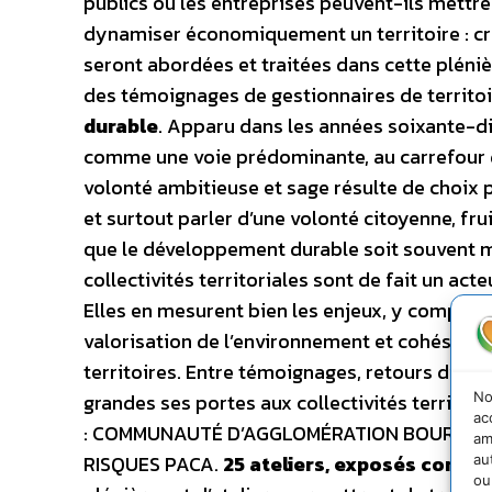
publics ou les entreprises peuvent-ils mettre
dynamiser économiquement un territoire : cré
seront abordées et traitées dans cette pléniè
des témoignages de gestionnaires de territoi
durable
. Apparu dans les années soixante-di
comme une voie prédominante, au carrefour 
volonté ambitieuse et sage résulte de choix p
et surtout parler d’une volonté citoyenne, fru
que le développement durable soit souvent ma
collectivités territoriales sont de fait un a
Elles en mesurent bien les enjeux, y compris
valorisation de l’environnement et cohésion so
territoires. Entre témoignages, retours d’ex
No
grandes ses portes aux collectivités territori
ac
: COMMUNAUTÉ D’AGGLOMÉRATION BOURGES 
am
RISQUES PACA.
25 ateliers, exposés concre
au
ou