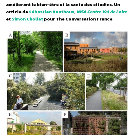
améliorant le bien-être et la santé des citadins.
Un
article de
Sébastien Bonthoux
,
INSA Centre Val de Loire
et
Simon Chollet
pour The Conversation France