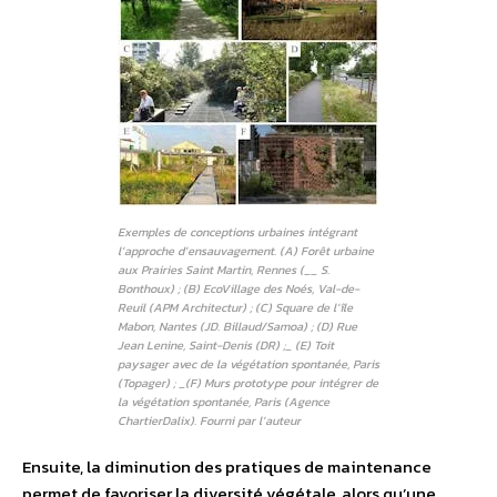
Exemples de conceptions urbaines intégrant
l’approche d’ensauvagement. (A) Forêt urbaine
aux Prairies Saint Martin, Rennes (__ S.
Bonthoux) ; (B) EcoVillage des Noés, Val-de-
Reuil (APM Architectur) ; (C) Square de l’île
Mabon, Nantes (JD. Billaud/Samoa) ; (D) Rue
Jean Lenine, Saint-Denis (
DR
) ;_
(E) Toit
paysager avec de la végétation spontanée, Paris
(Topager) ;
_(F) Murs prototype pour intégrer de
la végétation spontanée, Paris (Agence
ChartierDalix). Fourni par l’auteur
Ensuite, la diminution des pratiques de maintenance
permet de favoriser la diversité végétale, alors qu’une