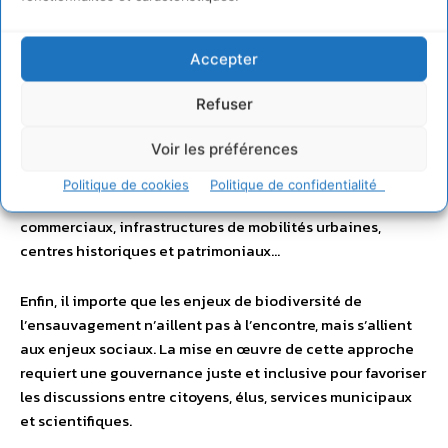
ornementale, était sélectionnée et contrôlée.
L’ensauvagement urbain modifie radicalement cette
vision, en proposant de reconnaître l’altérité des autres
Accepter
êtres vivants et de partager une partie de nos villes avec
eux.
Refuser
Voir les préférences
Cela implique d’être inventif et subtil dans l’agencement
urbain pour décliner les espèces sauvages à de multiples
Politique de cookies
Politique de confidentialité
échelles spatiales : espaces publics, sites résidentiels et
commerciaux, infrastructures de mobilités urbaines,
centres historiques et patrimoniaux…
Enfin, il importe que les enjeux de biodiversité de
l’ensauvagement n’aillent pas à l’encontre, mais s’allient
aux enjeux sociaux. La mise en œuvre de cette approche
requiert une gouvernance juste et inclusive pour favoriser
les discussions entre citoyens, élus, services municipaux
et scientifiques.