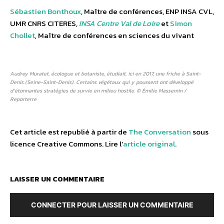
Sébastien Bonthoux
, Maître de conférences, ENP INSA CVL,
UMR CNRS CITERES,
INSA Centre Val de Loire
et
Simon
Chollet
, Maître de conférences en sciences du vivant
Audrey Muratet, écologue et botaniste, étudiait, ici en 2017, une friche à Saint-
Denis (Seine-Saint-Denis). Certains végétaux qui y poussent ont développé
d’étonnantes stratégies de survie en milieu hostile.
© Émilie Massemin /
Reporterre
Cet article est republié à partir de
The Conversation
sous
licence Creative Commons. Lire l’
article original
.
LAISSER UN COMMENTAIRE
CONNECTER POUR LAISSER UN COMMENTAIRE