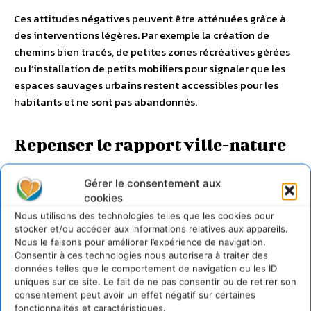
Ces attitudes négatives peuvent être atténuées grâce à
des interventions légères. Par exemple la création de
chemins bien tracés, de petites zones récréatives gérées
ou l’installation de petits mobiliers pour signaler que les
espaces sauvages urbains restent accessibles pour les
habitants et ne sont pas abandonnés.
Repenser le rapport ville-nature
Repenser la place de l’arbre en ville – Le cimetière La Forêt de la ville de Blois.
Gérer le consentement aux
Réputée pour son important patrimoine végétal, elle a arrêté les pesticides dès
cookies
2008. Reporterre
Nous utilisons des technologies telles que les cookies pour
stocker et/ou accéder aux informations relatives aux appareils.
La notion d’ensauvagement urbain requestionne donc en
Nous le faisons pour améliorer l’expérience de navigation.
profondeur les relations ville-nature. Historiquement, les
Consentir à ces technologies nous autorisera à traiter des
villes couvraient des espaces beaucoup moins importants
données telles que le comportement de navigation ou les ID
qu’aujourd’hui et étaient des lieux conçus par et pour les
uniques sur ce site. Le fait de ne pas consentir ou de retirer son
consentement peut avoir un effet négatif sur certaines
hommes, où la végétation, perçue comme une structure
fonctionnalités et caractéristiques.