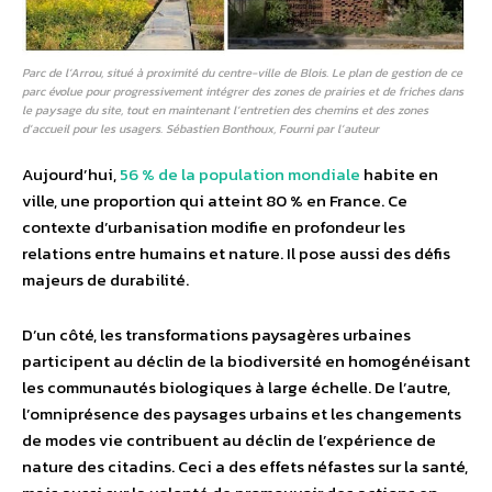
Parc de l’Arrou, situé à proximité du centre-ville de Blois. Le plan de gestion de ce
parc évolue pour progressivement intégrer des zones de prairies et de friches dans
le paysage du site, tout en maintenant l’entretien des chemins et des zones
d’accueil pour les usagers. Sébastien Bonthoux, Fourni par l’auteur
Aujourd’hui,
56 % de la population mondiale
habite en
ville, une proportion qui atteint 80 % en France. Ce
contexte d’urbanisation modifie en profondeur les
relations entre humains et nature. Il pose aussi des défis
majeurs de durabilité.
D’un côté, les transformations paysagères urbaines
participent au déclin de la biodiversité en homogénéisant
les communautés biologiques à large échelle. De l’autre,
l’omniprésence des paysages urbains et les changements
de modes vie contribuent au déclin de l’expérience de
nature des citadins. Ceci a des effets néfastes sur la santé,