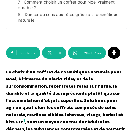
Comment choisir un coffret pour Noël vraiment
durable ?
Donner du sens aux fêtes grâce à la cosmétique
naturelle
Facebook
X
WhatsApp
Le choix dʼun coffret de cosmétiques naturels pour
Noël, à l’inverse du BlackFriday et de la
surconsommation, recentre les fêtes sur lʼutile, le
durable et la qualité des ingrédients plutôt que sur
lʼaccumulation dʼobjets superflus. Solutions pour
agir au quotidien, les coffrets composés de soins
naturels, routines ciblées (cheveux, visage, barbe) et
1
kits DIY
, sont un moyen concret de réduire les
déchets, les substances controversées et de soutenir