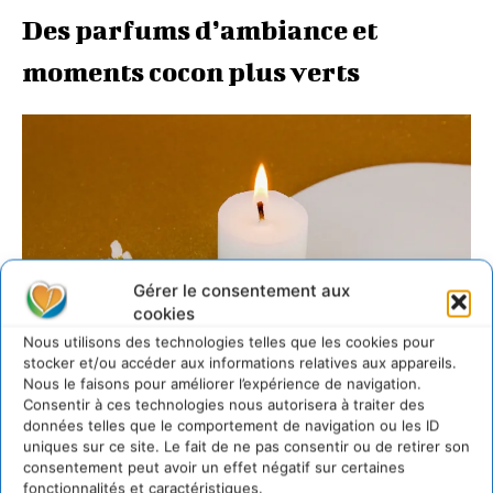
Des parfums dʼambiance et
moments cocon plus verts
Gérer le consentement aux
cookies
Nous utilisons des technologies telles que les cookies pour
stocker et/ou accéder aux informations relatives aux appareils.
Nous le faisons pour améliorer l’expérience de navigation.
Consentir à ces technologies nous autorisera à traiter des
Recette Do It Yourself de «
bougie décorative scintillante
» – Aroma Zone
données telles que le comportement de navigation ou les ID
uniques sur ce site. Le fait de ne pas consentir ou de retirer son
Les fêtes sont aussi synonymes dʼambiances
consentement peut avoir un effet négatif sur certaines
chaleureuses :
bougies, senteurs épicées, atmosphère
fonctionnalités et caractéristiques.