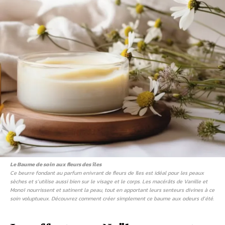
Le Baume de soin aux fleurs des îles
Ce beurre fondant au parfum enivrant de fleurs de îles est idéal pour les peaux
sèches et s’utilise aussi bien sur le visage et le corps. Les macérâts de Vanille et
Monoï nourrissent et satinent la peau, tout en apportant leurs senteurs divines à ce
soin voluptueux. Découvrez comment créer simplement ce baume aux odeurs d’été.