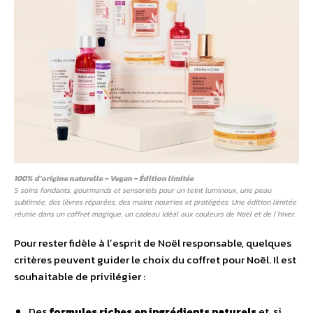
100% d’origine naturelle – Vegan – Édition limitée
5 soins fondants, gourmands et sensoriels pour un teint lumineux, une peau
sublimée, des lèvres réparées, des mains nourries et protégées. Une édition limitée
réunie dans un coffret magique, un cadeau idéal aux couleurs de Noël et de l’hiver.
Pour rester fidèle à lʼesprit de Noël responsable, quelques
critères peuvent guider le choix du coffret pour Noël. Il est
souhaitable de privilégier :
Des
formules riches en ingrédients naturels
et, si