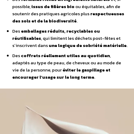
possible,
issus de filières bio
ou équitables, afin de
soutenir des pratiques agricoles plus
respectueuses
des sols et de la biodiversité
.
Des
emballages réduits, recyclables ou
réutilisables
, qui limitent les déchets post-fêtes et
sʼinscrivent dans
une logique de sobriété matérielle
.
Des
coffrets réellement utiles au quotidien
,
adaptés au type de peau, de cheveux ou au mode de
vie de la personne, pour
éviter le gaspillage et
encourager lʼusage sur le long terme
.