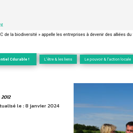
nt
de la biodiversité » appelle les entreprises à devenir des alliées du viv
 français a perdu sa mémoire hydrique et déréglé tout le territoire
ntiel Cdurable !
L'être & les liens
Le pouvoir & l'action locale
 2012
tualisé le :
8 janvier 2024