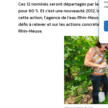
co
Ces 12 nominés seront départagés par les vot
ca
pour 60 %. Et c’est une nouveauté 2012, le cho
cette action, l’agence de l’eau Rhin-Meuse, sou
défis à relever et sur les actions concrètes ré
Rhin-Meuse.
10ème Trophées de l’eau