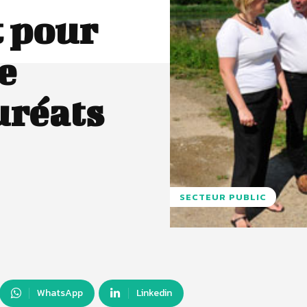
t pour
e
uréats
SECTEUR PUBLIC
WhatsApp
Linkedin