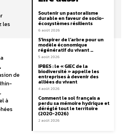
Soutenir un pastoralisme
ar
durable en faveur de socio-
écosystèmes résilients
z les
6 août 2026
S’inspirer de l’arbre pour un
modèle économique
régénératif du vivant …
la
5 août 2026
,
IPBES : le « GIEC de la
biodiversité » appelle les
asion de
entreprises à devenir des
alliées du vivant
Rhin-
4 août 2026
,
Comment le sol français a
el à
perdu sa mémoire hydrique et
déréglé tout le territoire
ophées
(2020-2026)
2 août 2026