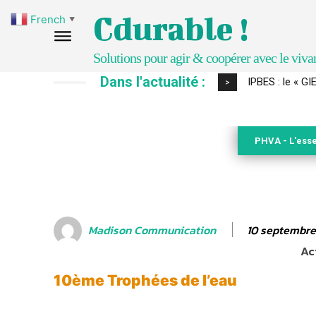
Cdurable !
French
▼
Solutions pour agir & coopérer avec le viva
Dans l'actualité :
IPBES : le « GIEC 
Comment le sol
>
PHVA - L'esse
10 septembre
Madison Communication
Ac
10ème Trophées de l’eau