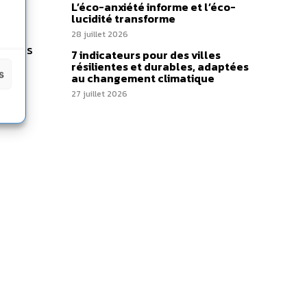
L’éco-anxiété informe et l’éco-
ssin
lucidité transforme
 Par
28 juillet 2026
sur les
7 indicateurs pour des villes
résilientes et durables, adaptées
ssin
s
au changement climatique
27 juillet 2026